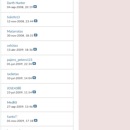
Darth Hunter
04-sep-2008,
20:19
SoloYo13
12-nov-2008,
23:44
Matarratas
30-nov-2008,
18:31
celsiüss
13-abr-2009,
18:36
pajero_petero123
05-jul-2009,
22:34
Jacketas
10-jul-2009,
14:04
JOSE4388
23-jul-2009,
11:54
MedKit
27-sep-2009,
13:46
Santo!!
05-nov-2009,
17:18