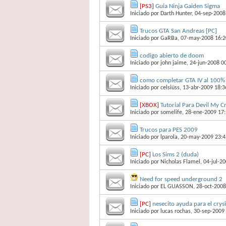
[PS3]
Guia Ninja Gaiden Sigma
Iniciado por
Darth Hunter
, 04-sep-2008
Trucos GTA San Andreas [PC]
Iniciado por
GaRBa
, 07-may-2008 16:2
codigo abierto de doom
Iniciado por
john jaime
, 24-jun-2008 0
como completar GTA IV al 100%
Iniciado por
celsiüss
, 13-abr-2009 18:3
[XBOX]
Tutorial Para Devil My C
Iniciado por
somelife
, 28-ene-2009 17
Trucos para PES 2009
Iniciado por
lparola
, 20-may-2009 23:4
[PC]
Los Sims 2 (duda)
Iniciado por
Nicholas Flamel
, 04-jul-2
Need for speed underground 2
Iniciado por
EL GUASSON
, 28-oct-2008
[PC]
nesecito ayuda para el crysi
Iniciado por
lucas rochas
, 30-sep-2009