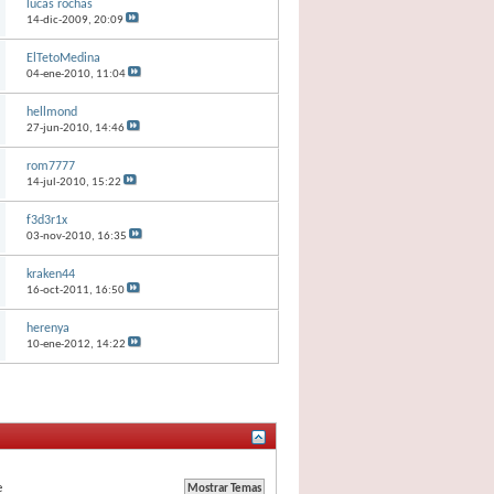
lucas rochas
14-dic-2009,
20:09
ElTetoMedina
04-ene-2010,
11:04
hellmond
27-jun-2010,
14:46
rom7777
14-jul-2010,
15:22
f3d3r1x
03-nov-2010,
16:35
kraken44
16-oct-2011,
16:50
herenya
10-ene-2012,
14:22
e