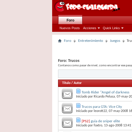
Foro
Nuevos Posts
Acciones
Quick Links
Foro
Entretenimiento
Juegos
Tru
Foro:
Trucos
Contanos como pasar de nivel, como encontrar ese pasaje 
Título
/
Autor
Tomb Rider "Angel of darkness
Iniciado por
Ricardo Pelusa
, 07-may-2
Trucos para GTA: Vice City
Iniciado por
leorott22
, 07-may-2008 1
[PS2]
guia de sniper elite
Iniciado por
foxtro
, 13-ago-2008 13:41