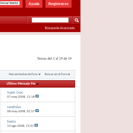
Ayuda
Registrarse
Búsqueda Avanzada
Temas del 1 al 19 de 19
Herramientas de Foro
Buscar en el Foro
Ultimo Mensaje Por
Super Cuac
07-may-2008,
12:18
sandrulas
08-may-2008,
02:57
foxtro
13-ago-2008,
13:41