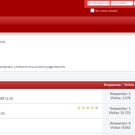
No cerrar sesión
cos
secreto, y todos los trucos de tu juego favorito.
Respuestas
/
Visitas
Respuestas:
2
Visitas: 2,076
008 11:19
Respuestas:
1
Visitas: 25,722
6:21
Respuestas:
0
Visitas: 8,652