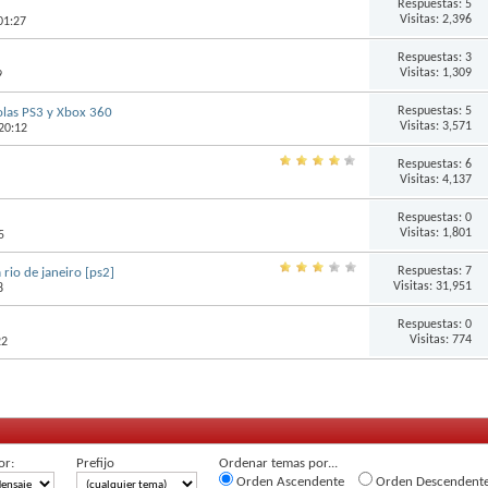
Respuestas:
5
Visitas: 2,396
01:27
Respuestas:
3
Visitas: 1,309
9
Respuestas:
5
olas PS3 y Xbox 360
Visitas: 3,571
20:12
Respuestas:
6
Visitas: 4,137
Respuestas:
0
Visitas: 1,801
5
Respuestas:
7
 rio de janeiro [ps2]
Visitas: 31,951
8
Respuestas:
0
Visitas: 774
22
or:
Prefijo
Ordenar temas por...
Orden Ascendente
Orden Descendent