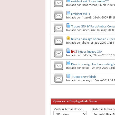
resident evil 5 ayudenme!!!!
Iniciado por
lucas rochas
, 06-dic-2009 
resident evil 4
Iniciado por
frizer69
, 16-dic-2009 18:1
Trucos GTA IV Para Ambas Cons
Iniciado por
Super Cuac
, 02-may-2008 
trucos para age of empire 2 (pc)
Iniciado por
alrale
, 16-ago-2009 14:54
[PC]
Trucos juegos GTA
Iniciado por
f3d3r1x
, 03-nov-2010 16:3
Donde consigo los trucos del gta
Iniciado por
beluu!!
, 24-ene-2009 13:1
Trucos angry birds
Iniciado por
herenya
, 10-ene-2012 14:
Opciones de Desplegado de Temas
Mostrar temas desde...
Ordenar temas p