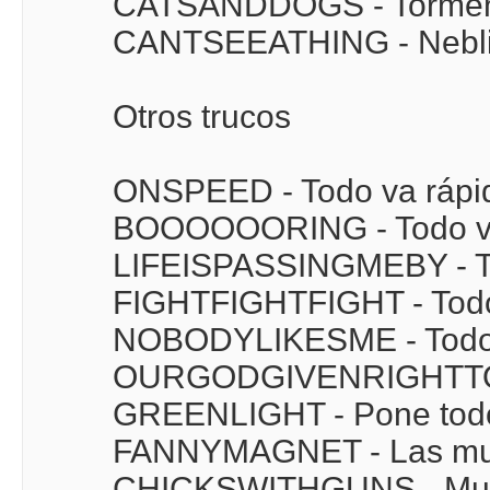
CATSANDDOGS - Tormen
CANTSEEATHING - Nebl
Otros trucos
ONSPEED - Todo va rápi
BOOOOOORING - Todo va
LIFEISPASSINGMEBY - T
FIGHTFIGHTFIGHT - Todo
NOBODYLIKESME - Todos 
OURGODGIVENRIGHTTOB
GREENLIGHT - Pone todo
FANNYMAGNET - Las muj
CHICKSWITHGUNS - Mueje