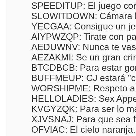
SPEEDITUP: El juego cor
SLOWITDOWN: Cámara l
YECGAA: Consigue un je
AIYPWZQP: Tirate con pa
AEDUWNV: Nunca te vas 
AEZAKMI: Se un gran crimin
BTCDBCB: Para estar go
BUFFMEUP: CJ estará "c
WORSHIPME: Respeto al m
HELLOLADIES: Sex Appeal
KVGYZQK: Para ser lo má
XJVSNAJ: Para que sea t
OFVIAC: El cielo naranja.