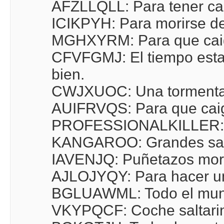
AFZLLQLL: Para tener cal
ICIKPYH: Para morirse de
MGHXYRM: Para que caig
CFVFGMJ: El tiempo estar
bien.
CWJXUOC: Una tormenta d
AUIFRVQS: Para que caig
PROFESSIONALKILLER: S
KANGAROO: Grandes sal
IAVENJQ: Puñetazos mort
AJLOJYQY: Para hacer una
BGLUAWML: Todo el mund
VKYPQCF: Coche saltari