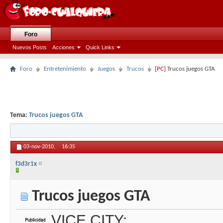
Foro
Nuevos Posts
Acciones
Quick Links
Foro
Entretenimiento
Juegos
Trucos
[PC]
Trucos juegos GTA
Tema:
Trucos juegos GTA
03-nov-2010,
16:35
f3d3r1x
Trucos juegos GTA
VICE CITY: