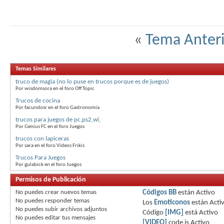
«
Tema Anteri
Temas Similares
truco de magia (no lo puse en trucos porque es de juegos)
Por wisdomsora en el foro Off Topic
Trucos de cocina
Por facundosr en el foro Gastronomía
trucos para juegos de pc,ps2,wi,
Por Genius FC en el foro Juegos
trucos con lapiceras
Por sara en el foro Videos Frikis
Trucos Para Juegos
Por gulabick en el foro Juegos
Permisos de Publicación
No puedes
crear nuevos temas
Códigos BB
están
Activo
No puedes
responder temas
Los
Emoticonos
están
Acti
No puedes
subir archivos adjuntos
Código
[IMG]
está
Activo
No puedes
editar tus mensajes
[VIDEO]
code is
Activo