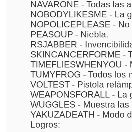
NAVARONE - Todas las a
NOBODYLIKESME - La gen
NOPOLICEPLEASE - No p
PEASOUP - Niebla.
RSJABBER - Invencibilid
SKINCANCERFORME - Ti
TIMEFLIESWHENYOU - M
TUMYFROG - Todos los ni
VOLTEST - Pistola relám
WEAPONSFORALL - La ge
WUGGLES - Muestra las 
YAKUZADEATH - Modo di
Logros: