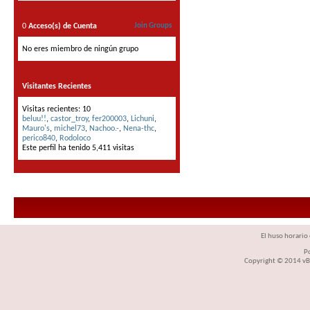
0
Acceso(s) de Cuenta
Join Groups
No eres miembro de ningún grupo
Visitantes Recientes
Visitas recientes: 10
beluu!!
,
castor_troy
,
fer200003
,
Lichuni
,
Mauro's
,
michel73
,
Nachoo.-
,
Nena-thc
,
perico840
,
Rodoloco
Este perfil ha tenido
5,411
visitas
El huso horario 
P
Copyright © 2014 vBul