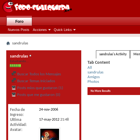
Foro
Nuevos Posts
Acciones
Quick Links
sandrulas
sandrulas's Activity
Mens
sandrulas
Estudiando...
Tab Content
All
sandrulas
Buscar Todos los Mensajes
Amigos
Buscar Temas Iniciados
Photos
Posts míos que gustaron (1)
No More Results
Posts que me gustaron (0)
Fecha de
24-nov-2006
Ingreso
Ultima
17-may-2012
21:48
Actividad
Avatar