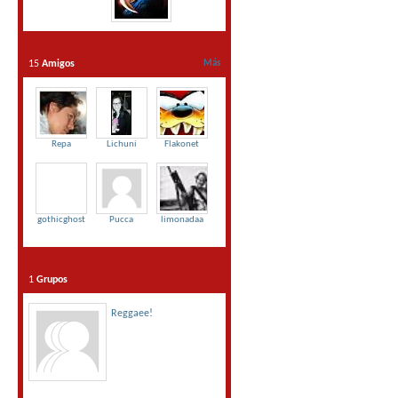
15
Amigos
Más
Repa
Lichuni
Flakonet
gothicghost
Pucca
limonadaa
1
Grupos
Reggaee!