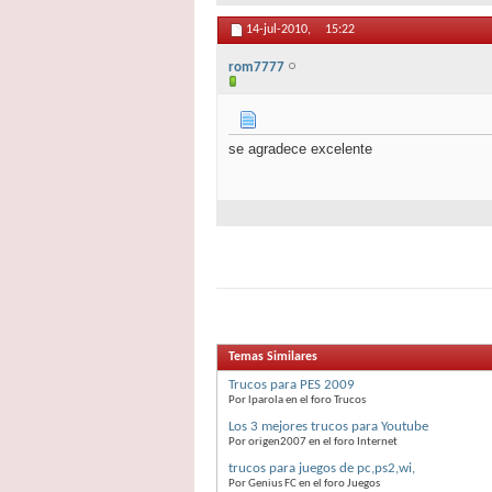
14-jul-2010,
15:22
rom7777
se agradece excelente
Temas Similares
Trucos para PES 2009
Por lparola en el foro Trucos
Los 3 mejores trucos para Youtube
Por origen2007 en el foro Internet
trucos para juegos de pc,ps2,wi,
Por Genius FC en el foro Juegos