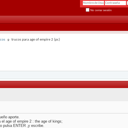
No cerrar sesión
ucos
trucos para age of empire 2 (pc)
ueño aporte.
 el age of empire 2 : the age of kings;
go pulsa ENTER ,y escribe.