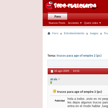
Foro
Nuevos Posts
Acciones
Quick Links
Foro
Entretenimiento
Juegos
Tr
Tema:
trucos para age of empire 2 (pc)
16-ago-2009,
14:54
alrale
trucos para age of empire 2 (pc)
hola a todos ,este es mi peq
les dejos algunos trucos para
entra en el modo hablar ,lue