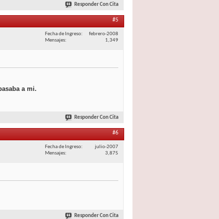
Responder Con Cita
#5
Fecha de Ingreso
febrero-2008
Mensajes
1,349
pasaba a mi.
Responder Con Cita
#6
Fecha de Ingreso
julio-2007
Mensajes
3,875
Responder Con Cita