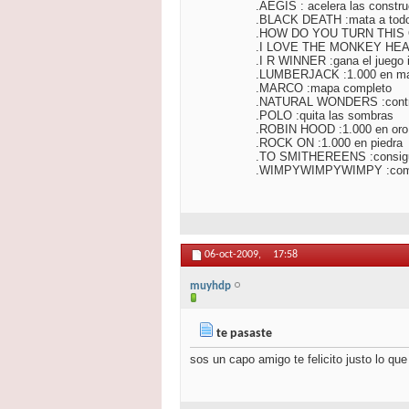
.AEGIS : acelera las constr
.BLACK DEATH :mata a todo
.HOW DO YOU TURN THIS O
.I LOVE THE MONKEY HE
.I R WINNER :gana el juego
.LUMBERJACK :1.000 en m
.MARCO :mapa completo
.NATURAL WONDERS :contro
.POLO :quita las sombras
.ROBIN HOOD :1.000 en oro
.ROCK ON :1.000 en piedra
.TO SMITHEREENS :consigu
.WIMPYWIMPYWIMPY :comet
06-oct-2009,
17:58
muyhdp
te pasaste
sos un capo amigo te felicito justo lo qu