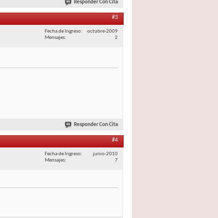
Responder Con Cita
#3
Fecha de Ingreso
octubre-2009
Mensajes
2
Responder Con Cita
#4
Fecha de Ingreso
junio-2010
Mensajes
7