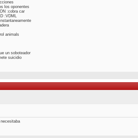
ucciones
s los oponentes
N :cobra car
AD :VDML
 instantaneamente
adera
l animals
e un soboteador
e suicidio
e necesitaba