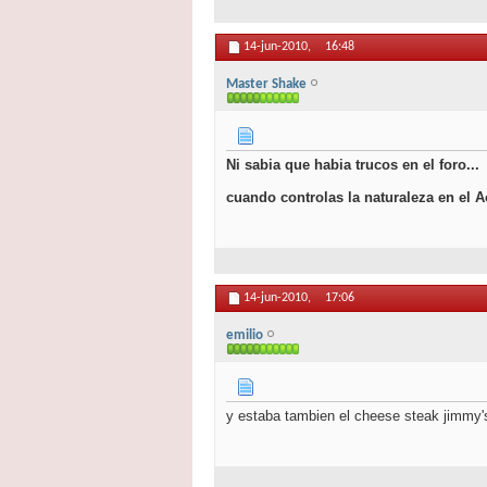
14-jun-2010,
16:48
Master Shake
Ni sabia que habia trucos en el foro...
cuando controlas la naturaleza en el 
14-jun-2010,
17:06
emilio
y estaba tambien el cheese steak jimmy's