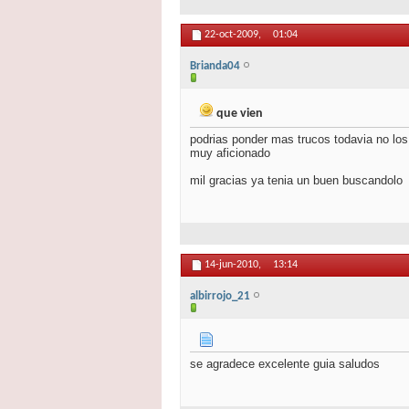
22-oct-2009,
01:04
Brianda04
que vien
podrias ponder mas trucos todavia no los
muy aficionado
mil gracias ya tenia un buen buscandolo
14-jun-2010,
13:14
albirrojo_21
se agradece excelente guia saludos