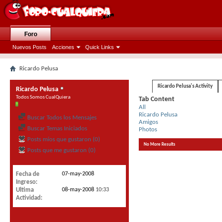
Foro
Nuevos Posts
Acciones
Quick Links
Ricardo Pelusa
Ricardo Pelusa's Activity
Ricardo Pelusa
Todos Somos CualQuiera
Tab Content
All
Ricardo Pelusa
Buscar Todos los Mensajes
Amigos
Buscar Temas Iniciados
Photos
Posts míos que gustaron (0)
No More Results
Posts que me gustaron (0)
Fecha de
07-may-2008
Ingreso
Ultima
08-may-2008
10:33
Actividad