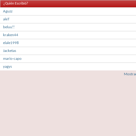
¿Quién Escribió?
Aguzz
aleT
beluu!!
kraken44
elale1998
Jacketas
mario-capo
yagys
Mostrar