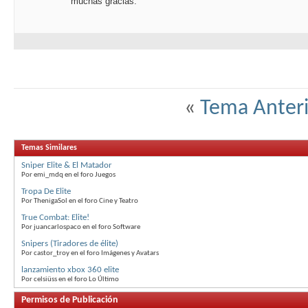
muchas gracias.
«
Tema Anteri
Temas Similares
Sniper Elite & El Matador
Por emi_mdq en el foro Juegos
Tropa De Elite
Por ThenigaSol en el foro Cine y Teatro
True Combat: Elite!
Por juancarlospaco en el foro Software
Snipers (Tiradores de élite)
Por castor_troy en el foro Imágenes y Avatars
lanzamiento xbox 360 elite
Por celsiüss en el foro Lo Último
Permisos de Publicación