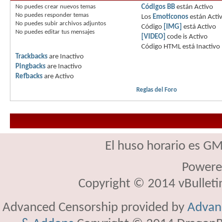
No puedes
crear nuevos temas
Códigos BB
están
Activo
No puedes
responder temas
Los
Emoticonos
están
Acti
No puedes
subir archivos adjuntos
Código
[IMG]
está
Activo
No puedes
editar tus mensajes
[VIDEO]
code is
Activo
Código HTML está
Inactivo
Trackbacks
are
Inactivo
Pingbacks
are
Inactivo
Refbacks
are
Activo
Reglas del Foro
El huso horario es GM
Powere
Copyright © 2014 vBulletin 
Advanced Censorship provided by
Advanc