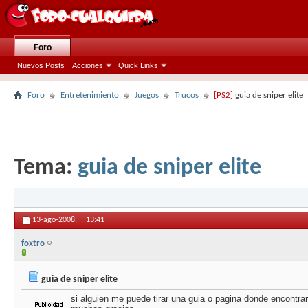
Foro
Nuevos Posts
Acciones
Quick Links
Foro
Entretenimiento
Juegos
Trucos
[PS2]
guia de sniper elite
Tema:
guia de sniper elite
13-ago-2008,
13:41
foxtro
guia de sniper elite
si alguien me puede tirar una guia o pagina donde encontrar l