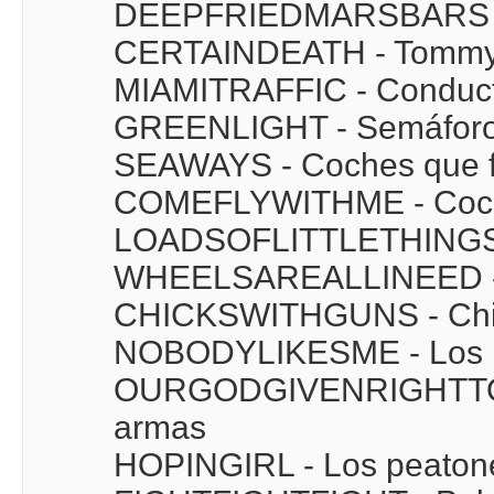
DEEPFRIEDMARSBARS - 
CERTAINDEATH - Tommy
MIAMITRAFFIC - Conduct
GREENLIGHT - Semáforo
SEAWAYS - Coches que fl
COMEFLYWITHME - Coch
LOADSOFLITTLETHINGS - 
WHEELSAREALLINEED - Só
CHICKSWITHGUNS - Chica
NOBODYLIKESME - Los p
OURGODGIVENRIGHTTOBE
armas
HOPINGIRL - Los peatone