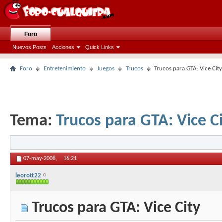
Foro
Nuevos Posts
Acciones
Quick Links
Foro
Entretenimiento
Juegos
Trucos
Trucos para GTA: Vice City
Tema:
Trucos para GTA: Vice C
07-may-2008,
16:21
leorott22
Trucos para GTA: Vice City