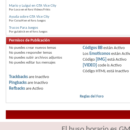
Mario y Luigui en GTA Vice City
Por Loco en el foro Videos Frikis
Ayuda sobre GTA Vice City
Por CoisoN en el foro Juegos
Trucos Para Juegos
Por gulabick en el foro Juegos
Permisos de Publicación
No puedes
crear nuevos temas
Códigos BB
están
Activo
No puedes
responder temas
Los
Emoticonos
están
Acti
No puedes
subir archivos adjuntos
Código
[IMG]
está
Activo
No puedes
editar tus mensajes
[VIDEO]
code is
Activo
Código HTML está
Inactivo
Trackbacks
are
Inactivo
Pingbacks
are
Inactivo
Refbacks
are
Activo
Reglas del Foro
El huso horario es GM