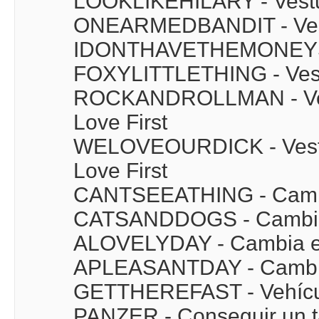
LOOKLIKEHILARY - Vestua
ONEARMEDBANDIT - Vestu
IDONTHAVETHEMONEYSONN
FOXYLITTLETHING - Vest
ROCKANDROLLMAN - Vest
Love First
WELOVEOURDICK - Vestua
Love First
CANTSEEATHING - Cambia
CATSANDDOGS - Cambia 
ALOVELYDAY - Cambia el
APLEASANTDAY - Cambia
GETTHEREFAST - Vehícu
PANZER - Conseguir un 