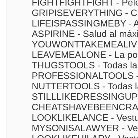
FIGHTFIGHTFIGHT - Pel
GRIPISEVERYTHING - Co
LIFEISPASSINGMEBY - Ace
ASPIRINE - Salud al máx
YOUWONTTAKEMEALIVE - 
LEAVEMEALONE - La poli
THUGSTOOLS - Todas las
PROFESSIONALTOOLS - T
NUTTERTOOLS - Todas la
STILLLIKEDRESSINGUP - 
CHEATSHAVEBEENCRACKE
LOOKLIKELANCE - Vestua
MYSONISALAWYER - Vest