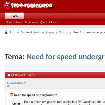
Foro
Nuevos Posts
Acciones
Quick Links
Foro
Entretenimiento
Juegos
Trucos
Need for speed undergro
Tema:
Need for speed underg
28-oct-2008,
11:45
EL GUASSON
Need for speed underground 2
Hola a todos amigos de foro cualquiera !!!! Quisiera saber s