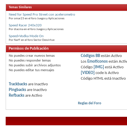
Temas Similares
Need for Speed Pro Street con acelerometro
Por omar23 en el foro Juegos y Aplicaciones
Speed Racer 240x320
Por diacma en el foro Juegos y Aplicaciones
Speed+Vodka Mode On
Por Narf! en el foro Sector Desvirtue
Permisos de Publicación
No puedes
crear nuevos temas
Códigos BB
están
Activo
No puedes
responder temas
Los
Emoticonos
están
Acti
No puedes
subir archivos adjuntos
Código
[IMG]
está
Activo
No puedes
editar tus mensajes
[VIDEO]
code is
Activo
Código HTML está
Inactivo
Trackbacks
are
Inactivo
Pingbacks
are
Inactivo
Refbacks
are
Activo
Reglas del Foro