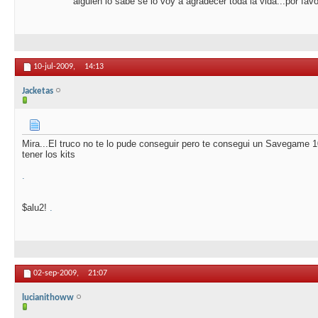
alguien lo sabe se lo voy a agradecer toda la vida...por fav
10-jul-2009,
14:13
Jacketas
Mira...El truco no te lo pude conseguir pero te consegui un Savegame 
tener los kits
.
$alu2!
.
02-sep-2009,
21:07
lucianithoww