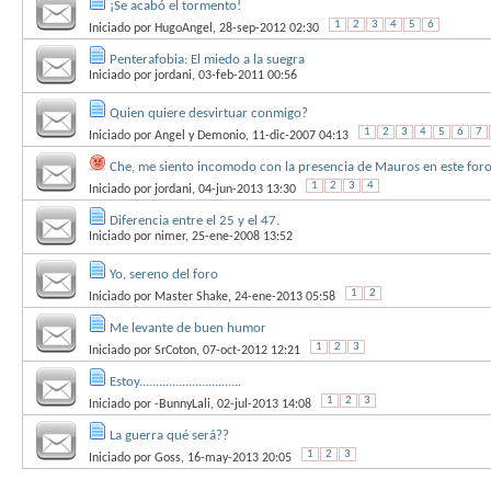
¡Se acabó el tormento!
1
2
3
4
5
6
Iniciado por
HugoAngel
, 28-sep-2012 02:30
Penterafobia: El miedo a la suegra
Iniciado por
jordani
, 03-feb-2011 00:56
Quien quiere desvirtuar conmigo?
1
2
3
4
5
6
7
Iniciado por
Angel y Demonio
, 11-dic-2007 04:13
Che, me siento incomodo con la presencia de Mauros en este foro,
1
2
3
4
Iniciado por
jordani
, 04-jun-2013 13:30
Diferencia entre el 25 y el 47.
Iniciado por
nimer
, 25-ene-2008 13:52
Yo, sereno del foro
1
2
Iniciado por
Master Shake
, 24-ene-2013 05:58
Me levante de buen humor
1
2
3
Iniciado por
SrCoton
, 07-oct-2012 12:21
Estoy...............................
1
2
3
Iniciado por
-BunnyLali
, 02-jul-2013 14:08
La guerra qué será??
1
2
3
Iniciado por
Goss
, 16-may-2013 20:05