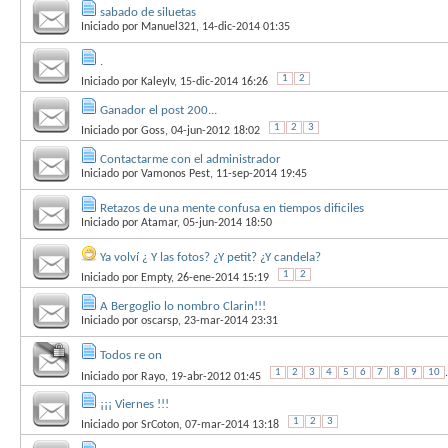
sabado de siluetas
Iniciado por
Manuel321
, 14-dic-2014 01:35
.
1
2
Iniciado por
KaleyIv
, 15-dic-2014 16:26
Ganador el post 200...
1
2
3
Iniciado por
Goss
, 04-jun-2012 18:02
Contactarme con el administrador
Iniciado por
Vamonos Pest
, 11-sep-2014 19:45
Retazos de una mente confusa en tiempos dificiles
Iniciado por
Atamar
, 05-jun-2014 18:50
Ya volví ¿ Y las fotos? ¿Y petit? ¿Y candela?
1
2
Iniciado por
Empty
, 26-ene-2014 15:19
A Bergoglio lo nombro Clarin!!!
Iniciado por
oscarsp
, 23-mar-2014 23:31
Todos re on
1
2
3
4
5
6
7
8
9
10
.
Iniciado por
Rayo
, 19-abr-2012 01:45
¡¡¡ Viernes !!!
1
2
3
Iniciado por
SrCoton
, 07-mar-2014 13:18