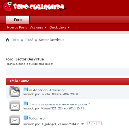
Foro
Nuevos Posts
Acciones
Quick Links
Foro
Plus!
Sector Desvirtue
Foro:
Sector Desvirtue
Flashiala, poné lo que quieras, lalala!
Título
/
Autor
Adherido:
Aclaración
Iniciado por
Laucha
, 03-abr-2007 23:08
Kristina se quiere eternizar en el poder!!
Iniciado por
Manuel321
, 22-feb-2015 15:43
Todos re on II
1
2
3
Iniciado por
HugoAngel
, 23-mar-2014 23:31