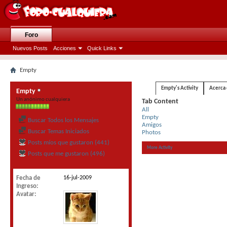
Foro
Nuevos Posts
Acciones
Quick Links
Empty
Empty's Activity
Acerca
Empty
Un anónimo cualquiera
Tab Content
All
Empty
Buscar Todos los Mensajes
Amigos
Buscar Temas Iniciados
Photos
Posts míos que gustaron (441)
More Activity
Posts que me gustaron (496)
Fecha de
16-jul-2009
Ingreso
Avatar