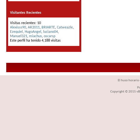
Visitantes Recientes
Visitas recientes: 10
Alexisss90
,
AR2011
,
BRIARTE
,
Catweazle
,
Ezequiel
,
HugoAngel
,
luciano04
,
Manuel321
,
miachus
,
oscarsp
Este perfil ha tenido
4,188
visitas
El huso horario 
P
Copyright © 2015 vBul