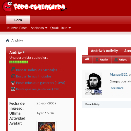
Foro
Nuevos Posts
Acciones
Quick Links
Andriw
Andriw's Activity
Ace
Andriw
Una peronista cualquiera
All
Andriw
Amigos
Buscar Todos los Mensajes
Manuel321
p
Buscar Temas Iniciados
Che que buen vi
Posts míos que gustaron (1090)
see more
Posts que me gustaron (728)
Fecha de
23-abr-2009
More Activity
Ingreso
Ultima
Ayer
15:04
Actividad
Avatar