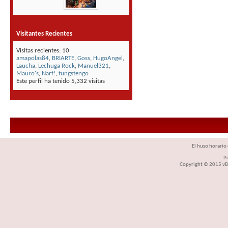
Visitantes Recientes
Visitas recientes: 10
amapolas84
,
BRIARTE
,
Goss
,
HugoAngel
,
Laucha
,
Lechuga Rock
,
Manuel321
,
Mauro's
,
Narf!
,
tungstengo
Este perfil ha tenido
5,332
visitas
El huso horario 
P
Copyright © 2015 vBul