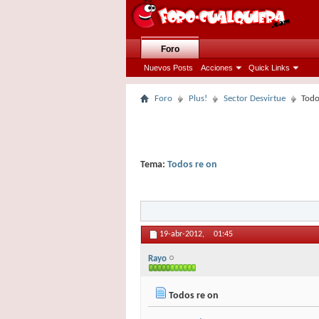
Foro
Nuevos Posts
Acciones
Quick Links
Foro
Plus!
Sector Desvirtue
Todo
Tema:
Todos re on
19-abr-2012,
01:45
Rayo
Todos re on
.