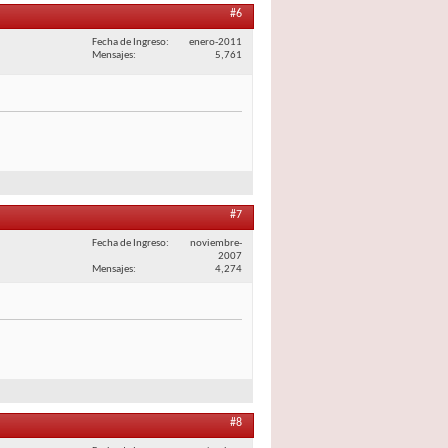
#6
Fecha de Ingreso
enero-2011
Mensajes
5,761
#7
Fecha de Ingreso
noviembre-
2007
Mensajes
4,274
#8