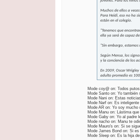
jóvenes. Para los niños 
Muchos de ellos a veces
Para Heidi, eso no ha 
están en el colegio.
"Tenemos que encontrar
ella ya será de capaz de
"Sin embargo, estamos r
Según Mensa, los signo
y la conciencia de los 
En 2009, Oscar Wrigley 
adulto promedio es 100
Mode coy@ on: Todos putos 
Mode Santo on: Yo también s
Mode Nani on: Estas noticia
Mode Narf on: Es inteligente
Mode AR on: Yo soy mucho má
Mode Manu on: Lástima que 
Mode Gaby on: Yo al padre l
Mode nacho on: Manu te odi
Mode Mauro's on: Si se sigu
Mode James Bond on: Si es K
Mode Sleep on: Es la hija de.