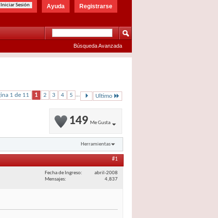
Ayuda
Registrarse
Búsqueda Avanzada
ina 1 de 11
1
2
3
4
5
...
Ultimo
149
Me Gusta
Herramientas
#1
Fecha de Ingreso
abril-2008
Mensajes
4,837