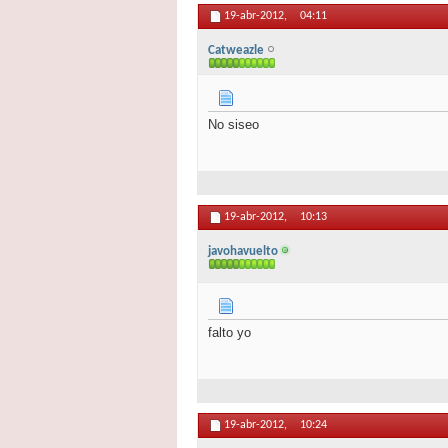
19-abr-2012,
04:11
Catweazle
No siseo
19-abr-2012,
10:13
javohavuelto
falto yo
19-abr-2012,
10:24