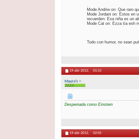
.
Mode Andriw on: Que raro qu
Mode Jordani on: Estos en una
recuerden: Esa niña es un al
Mode Cat on: Ezza tía esh m
Todo con humor, no sean pu
19-abr-2012,
01:52
Mauro's
Despeinada como
Einstein
19-abr-2012,
02:05