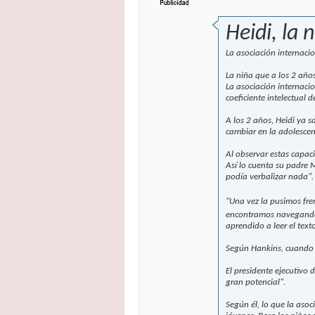
Heidi, la 
La asociación internaci
La niña que a los 2 año
La asociación internaci
coeficiente intelectual 
A los 2 años, Heidi ya s
cambiar en la adolescen
Al observar estas capac
Así lo cuenta su padre
podía verbalizar nada".
"Una vez la pusimos fren
encontramos navegando a
aprendido a leer el texto
Según Hankins, cuando He
El presidente ejecutivo
gran potencial".
Según él, lo que la aso