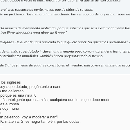
superdotados a veces es difícil encontrar un lugar en el que se sientan cómodos.
 prefieren rodearse de gente mayor, que de niños de su edad.
sido un problema. Hasta ahora ha interactuado bien en su guardería y está ansiosa
 la manera de mantenerla motivada, porque sabemos que será extramadamente básic
 leer libros diseñados para niños de 8 años".
elajados. Heidi continuará haciendo lo que quiere hacer. No queremos presionarla", 
s de un niño superdotado incluyen una memoria poco común, aprender a leer a tempr
acontecimientos mundiales. También hacen preguntas todo el tiempo.
de 2 años y medio de edad, se convirtió en el miembro más joven en unirse a la asoci
los ingleses
oy superdotado, pregúntenle a nani.
s me calientan
 porque es una niña K
s inteligente que esa niña, cualquiera que lo niegue debe morir.
es europea
e doy murra
o.
en peleando, voy a moderar a narf!
, mátenla. Si es negra también, por las dudas.
..