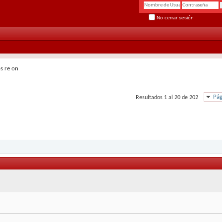
No cerrar sesión
s re on
Pág
Resultados 1 al 20 de 202