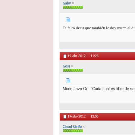
Gaby
Te faltó decir que también le doy murra al d
19-abr-2012,
11:23
Goss
Mode Javo On: "Cada cual es libre de ser
19-abr-2012,
12:05
Cloud Strife