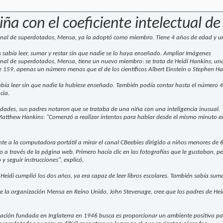
niña con el coeficiente intelectual de
onal de superdotados, Mensa, ya la adoptó como miembro. Tiene 4 años de edad y un
s sabía leer, sumar y restar sin que nadie se lo haya enseñado. Ampliar Imágenes
onal de superdotados, Mensa, tiene un nuevo miembro: se trata de Heidi Hankins, un
de 159, apenas un número menos que el de los científicos Albert Einstein o Stephen H
abía leer sin que nadie la hubiese enseñado. También podía contar hasta el número 40
cia.
idades, sus padres notaron que se trataba de una niña con una inteligencia inusual.
 Matthew Hankins: "Comenzó a realizar intentos para hablar desde el mismo minuto 
te a la computadora portátil a mirar el canal CBeebies dirigido a niños menores de 
 través de la página web. Primero hacía clic en las fotografías que le gustaban, 
 y seguir instrucciones", explicó.
idi cumplió los dos años, ya era capaz de leer libros escolares. También sabía sumar
 de la organización Mensa en Reino Unido, John Stevenage, cree que los padres de Heid
ciación fundada en Inglaterra en 1946 busca es proporcionar un ambiente positivo pa