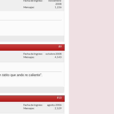
Fecha de Ingreso
noviembre-
2008
Mensajes
1,226
#9
Fecha de Ingreso
octubre-2008
Mensajes
4,543
ratito que ando re caliente".
#10
Fecha de Ingreso
agosto-2006
Mensajes
2,529