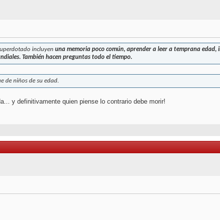
superdotado incluyen
una memoria poco común, aprender a leer a temprana edad, in
undiales. También hacen preguntas todo el tiempo.
ue de niños de su edad.
. y definitivamente quien piense lo contrario debe morir!