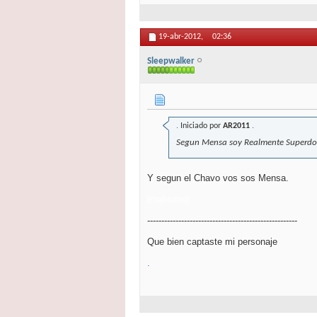
19-abr-2012,
02:36
Sleepwalker
.
Iniciado por
AR2011
.
Segun Mensa soy Realmente Superdotad
Y segun el Chavo vos sos Mensa.
(malisimo)
-----------------------------------------------------
Que bien captaste mi personaje
.