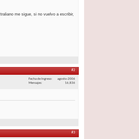
raliano me sigue, si no vuelvo a escribir,
#2
Fecha de Ingreso
agosto-2006
Mensajes
16,836
#3