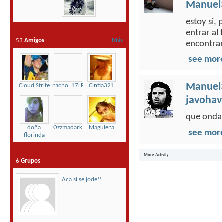
Manuel
estoy si,
entrar al
53
Amigos
Más
encontrar
see mor
Manuel
Cloud Strife
nacho_17LPark
Cintia321
javohav
que onda 
doña
Ozzmadark
Magulena
see mor
florinda
More Activity
6
Grupos
Aca si se jode!!