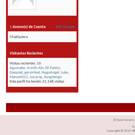
1
Acceso(s) de Cuenta
Join Groups
ChatQuiera
Visitantes Recientes
Visitas recientes: 10
Agusnake
,
Anivlis Ale
,
Eli Patiño
,
Ezequiel
,
gervinleal
,
HugoAngel
,
Luke
,
Manuel321
,
oscarsp
,
tungstengo
Este perfil ha tenido
31,148
visitas
El huso horario 
P
Copyright © 2015 vBul