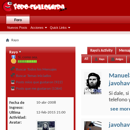
Foro
Nuevos Posts
Acciones
Quick Links
Rayo
Rayo's Activity
Mensaj
Rayo
Si, como sea.
All
Rayo
Amigos
Buscar Todos los Mensajes
Manuel
Buscar Temas Iniciados
Posts míos que gustaron (922)
javohav
Posts que me gustaron (1364)
Si dale, 
telefono 
Fecha de
10-abr-2008
Ingreso
see mor
Ultima
12-feb-2015
21:00
Actividad
Avatar
javohav