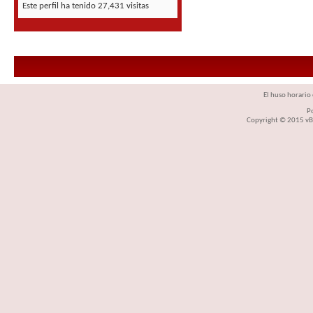
Este perfil ha tenido
27,431
visitas
El huso horario 
P
Copyright © 2015 vBul