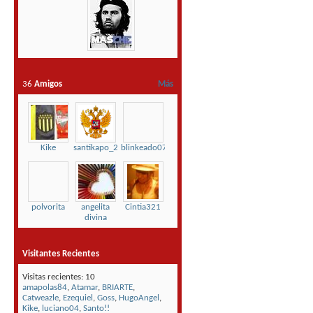
36
Amigos
Más
Kike
santikapo_23
blinkeado07
polvorita
angelita
Cintia321
divina
Visitantes Recientes
Visitas recientes: 10
amapolas84
,
Atamar
,
BRIARTE
,
Catweazle
,
Ezequiel
,
Goss
,
HugoAngel
,
Kike
,
luciano04
,
Santo!!