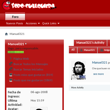
Foro
Nuevos Posts
Acciones
Quick Links
Manuel321
Manuel321's Activity
Manuel321
Vago, pero responsable.
All
Manuel321
Amigo
Página Web
Manuel321
p
Buscar Todos los Mensajes
Che que buen vi
Buscar Temas Iniciados
see more
Posts míos que gustaron (859)
Posts que me gustaron (1869)
More Activity
Fecha de
06-ago-2008
Ingreso
Ultima
Hoy
15:59
Actividad
Avatar