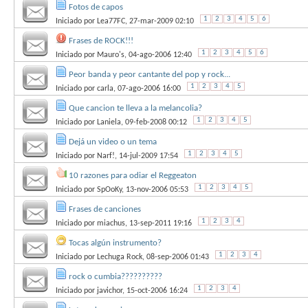
Fotos de capos
1
2
3
4
5
6
Iniciado por
Lea77FC
, 27-mar-2009 02:10
Frases de ROCK!!!
1
2
3
4
5
6
Iniciado por
Mauro's
, 04-ago-2006 12:40
Peor banda y peor cantante del pop y rock...
1
2
3
4
5
Iniciado por
carla
, 07-ago-2006 16:00
Que cancion te lleva a la melancolia?
1
2
3
4
5
Iniciado por
Laniela
, 09-feb-2008 00:12
Dejá un video o un tema
1
2
3
4
5
Iniciado por
Narf!
, 14-jul-2009 17:54
10 razones para odiar el Reggeaton
1
2
3
4
5
Iniciado por
SpOoKy
, 13-nov-2006 05:53
Frases de canciones
1
2
3
4
Iniciado por
miachus
, 13-sep-2011 19:16
Tocas algún instrumento?
1
2
3
4
Iniciado por
Lechuga Rock
, 08-sep-2006 01:43
rock o cumbia??????????
1
2
3
4
Iniciado por
javichor
, 15-oct-2006 16:24