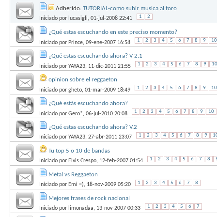
Adherido:
TUTORIAL-como subir musica al foro
1
2
Iniciado por
lucasigli
, 01-jul-2008 22:41
¿Qué estas escuchando en este preciso momento?
1
2
3
4
5
6
7
8
9
10
Iniciado por
Prince
, 09-ene-2007 16:58
¿Qué estas escuchando ahora? V 2.1
1
2
3
4
5
6
7
8
9
1
Iniciado por
YAYA23
, 11-dic-2011 21:55
opinion sobre el reggaeton
1
2
3
4
5
6
7
8
9
10
Iniciado por
gheto
, 01-mar-2009 18:49
¿Qué estás escuchando ahora?
1
2
3
4
5
6
7
8
9
10
Iniciado por
Gero*
, 06-jul-2010 20:08
¿Qué estas escuchando ahora? V.2
1
2
3
4
5
6
7
8
9
1
Iniciado por
YAYA23
, 27-abr-2011 23:07
Tu top 5 o 10 de bandas
1
2
3
4
5
6
7
8
Iniciado por
Elvis Crespo
, 12-feb-2007 01:54
Metal vs Reggaeton
1
2
3
4
5
6
7
8
Iniciado por
Emi =)
, 18-nov-2009 05:20
Mejores frases de rock nacional
1
2
3
4
5
6
7
Iniciado por
limonadaa
, 13-nov-2007 00:33