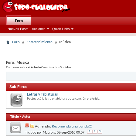
Foro
Nuevos Posts
Acciones
Quick Links
Foro
Entretenimiento
Música
Foro:
Música
Contanos sobre el Arte de Combinar los Sonidos...
Sub-Foros
Letras y Tablaturas
Postea acá la letra o tablatura de tu canción preferida.
Título
/
Autor
Adherido:
Recomenda una banda!!!
1
2
3
Iniciado por
Mauro's
, 02-sep-2010 00:07