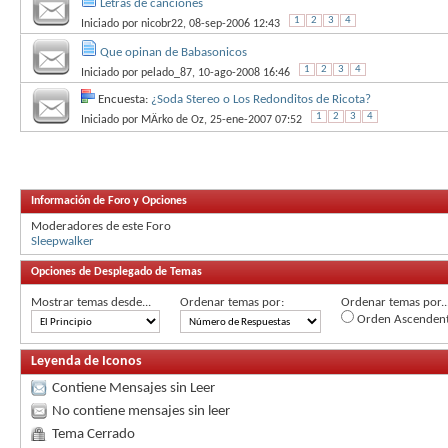
Letras de canciones
1
2
3
4
Iniciado por
nicobr22
, 08-sep-2006 12:43
Que opinan de Babasonicos
1
2
3
4
Iniciado por
pelado_87
, 10-ago-2008 16:46
Encuesta:
¿Soda Stereo o Los Redonditos de Ricota?
1
2
3
4
Iniciado por
MÄrko de Oz
, 25-ene-2007 07:52
Información de Foro y Opciones
Moderadores de este Foro
Sleepwalker
Opciones de Desplegado de Temas
Mostrar temas desde...
Ordenar temas por:
Ordenar temas por..
Orden Ascenden
Leyenda de Iconos
Contiene Mensajes sin Leer
No contiene mensajes sin leer
Tema Cerrado