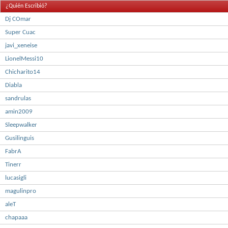
¿Quién Escribió?
Dj COmar
Super Cuac
javi_xeneise
LionelMessi10
Chicharito14
Diabla
sandrulas
amin2009
Sleepwalker
Gusilinguis
FabrA
Tinerr
lucasigli
magulinpro
aleT
chapaaa