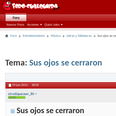
Foro
Nuevos Posts
Acciones
Quick Links
Foro
Entretenimiento
Música
Letras y Tablaturas
Sus ojos se c
Tema:
Sus ojos se cerraron
19-jun-2013,
18:50
otrodiaparaser_80
Sus ojos se cerraron