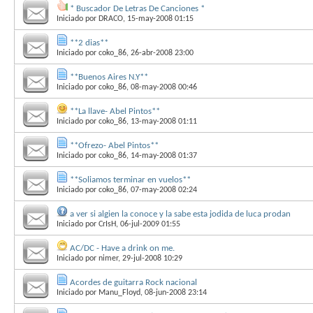
* Buscador De Letras De Canciones *
Iniciado por
DRACO
, 15-may-2008 01:15
**2 dias**
Iniciado por
coko_86
, 26-abr-2008 23:00
**Buenos Aires N.Y**
Iniciado por
coko_86
, 08-may-2008 00:46
**La llave- Abel Pintos**
Iniciado por
coko_86
, 13-may-2008 01:11
**Ofrezo- Abel Pintos**
Iniciado por
coko_86
, 14-may-2008 01:37
**Soliamos terminar en vuelos**
Iniciado por
coko_86
, 07-may-2008 02:24
a ver si algien la conoce y la sabe esta jodida de luca prodan
Iniciado por
CrIsH
, 06-jul-2009 01:55
AC/DC - Have a drink on me.
Iniciado por
nimer
, 29-jul-2008 10:29
Acordes de guitarra Rock nacional
Iniciado por
Manu_Floyd
, 08-jun-2008 23:14