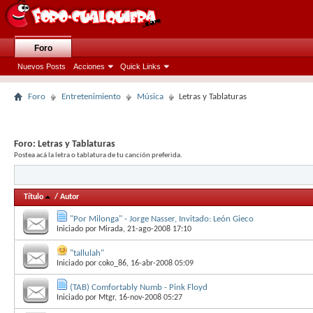
Foro
Nuevos Posts
Acciones
Quick Links
Foro
Entretenimiento
Música
Letras y Tablaturas
Foro:
Letras y Tablaturas
Postea acá la letra o tablatura de tu canción preferida.
Título
/
Autor
"Por Milonga" - Jorge Nasser, Invitado: León Gieco
Iniciado por
Mirada
, 21-ago-2008 17:10
"tallulah"
Iniciado por
coko_86
, 16-abr-2008 05:09
(TAB) Comfortably Numb - Pink Floyd
Iniciado por
Mtgr
, 16-nov-2008 05:27