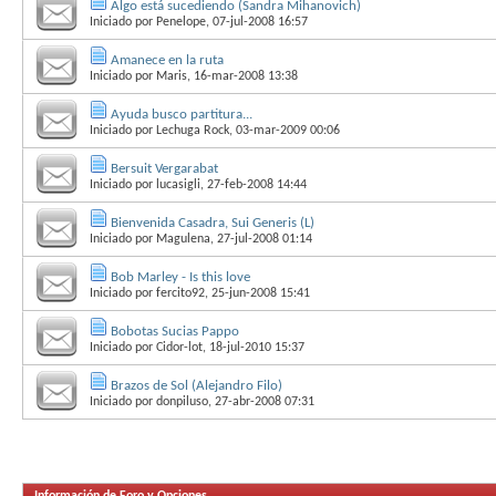
Algo está sucediendo (Sandra Mihanovich)
Iniciado por
Penelope
, 07-jul-2008 16:57
Amanece en la ruta
Iniciado por
Maris
, 16-mar-2008 13:38
Ayuda busco partitura...
Iniciado por
Lechuga Rock
, 03-mar-2009 00:06
Bersuit Vergarabat
Iniciado por
lucasigli
, 27-feb-2008 14:44
Bienvenida Casadra, Sui Generis (L)
Iniciado por
Magulena
, 27-jul-2008 01:14
Bob Marley - Is this love
Iniciado por
fercito92
, 25-jun-2008 15:41
Bobotas Sucias Pappo
Iniciado por
Cidor-lot
, 18-jul-2010 15:37
Brazos de Sol (Alejandro Filo)
Iniciado por
donpiluso
, 27-abr-2008 07:31
Información de Foro y Opciones