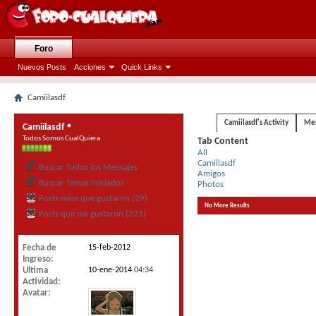
Foro
Nuevos Posts
Acciones
Quick Links
Camiilasdf
Camiilasdf's Activity
Men
Camiilasdf
Todos Somos CualQuiera
Tab Content
All
Camiilasdf
Buscar Todos los Mensajes
Amigos
Buscar Temas Iniciados
Photos
Posts míos que gustaron (29)
No More Results
Posts que me gustaron (322)
Fecha de
15-feb-2012
Ingreso
Ultima
10-ene-2014
04:34
Actividad
Avatar