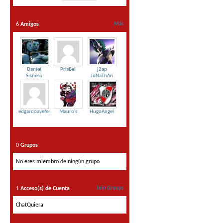
6
Amigos
Más
Daniel
PrisBel
j2ap
Sisnero
JoNaThAn
edgardoavefenix
Mauro's
HugoAngel
0
Grupos
No eres miembro de ningún grupo
1
Acceso(s) de Cuenta
Join Groups
ChatQuiera