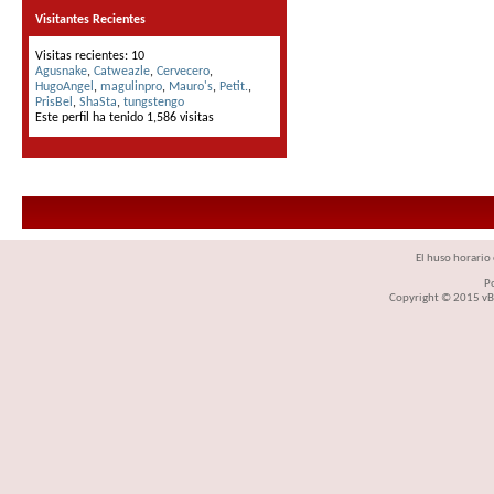
Visitantes Recientes
Visitas recientes: 10
Agusnake
,
Catweazle
,
Cervecero
,
HugoAngel
,
magulinpro
,
Mauro's
,
Petit.
,
PrisBel
,
ShaSta
,
tungstengo
Este perfil ha tenido
1,586
visitas
El huso horario 
P
Copyright © 2015 vBul