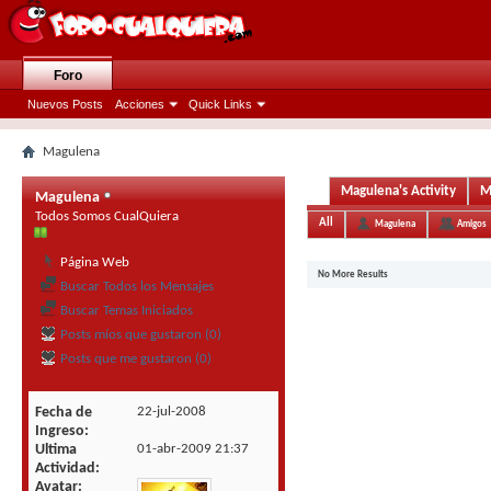
Foro
Nuevos Posts
Acciones
Quick Links
Magulena
Magulena's Activity
M
Magulena
Todos Somos CualQuiera
All
Magulena
Amigos
Página Web
No More Results
Buscar Todos los Mensajes
Buscar Temas Iniciados
Posts míos que gustaron (0)
Posts que me gustaron (0)
Fecha de
22-jul-2008
Ingreso
Ultima
01-abr-2009
21:37
Actividad
Avatar