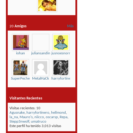
20
Amigos
Más
iohan
juliansandinista
jusnoesnormal
SuperPeche
MetalHaCk
harryfortinero
Visitantes Recientes
Visitas recientes: 10
Agusnake
,
harryfortinero
,
hellmond
,
la_na
,
Mauro's
,
niicco
,
oscarsp
,
Repa
,
Stepp3nwolf
,
umatruco
Este perfil ha tenido
3,013
visitas