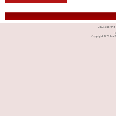
El huso horario 
P
Copyright © 2014 vBul