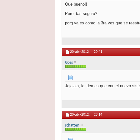
Que bueno!!
Pero, tas seguro?
porq ya es como la 3ra ves que se reestr
20-abr-2012,
20:41
Goss
Jajajaja, la idea es que con el nuevo sis
20-abr-2012,
23:14
schatten