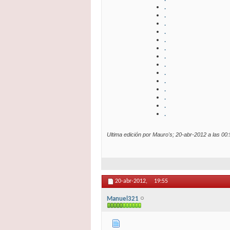
.
.
.
.
.
.
.
.
.
.
.
.
.
.
Ultima edición por Mauro's; 20-abr-2012 a las
00:
20-abr-2012,
19:55
Manuel321