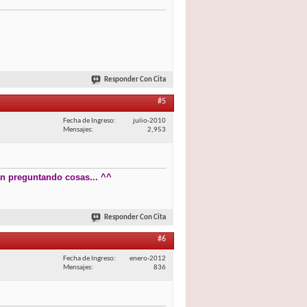
Responder Con Cita
#5
Fecha de Ingreso
julio-2010
Mensajes
2,953
an preguntando cosas... ^^
Responder Con Cita
#6
Fecha de Ingreso
enero-2012
Mensajes
836