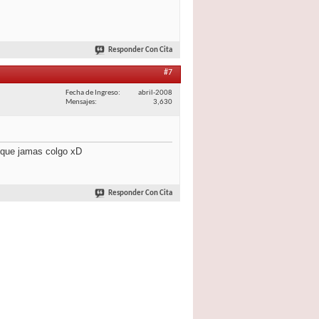
Responder Con Cita
#7
Fecha de Ingreso
abril-2008
Mensajes
3,630
a que jamas colgo xD
Responder Con Cita