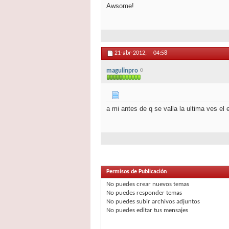
Awsome!
21-abr-2012,
04:58
magulinpro
a mi antes de q se valla la ultima ves e
Permisos de Publicación
No puedes
crear nuevos temas
No puedes
responder temas
No puedes
subir archivos adjuntos
No puedes
editar tus mensajes