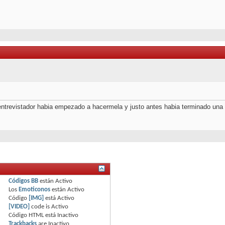
l entrevistador habia empezado a hacermela y justo antes habia terminado un
Códigos BB
están
Activo
Los
Emoticonos
están
Activo
Código
[IMG]
está
Activo
[VIDEO]
code is
Activo
Código HTML está
Inactivo
Trackbacks
are
Inactivo