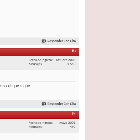
Responder Con Cita
#3
Fecha de Ingreso
octubre-2008
Mensajes
4,543
amos al que sigue.
Responder Con Cita
#4
Fecha de Ingreso
mayo-2009
Mensajes
497