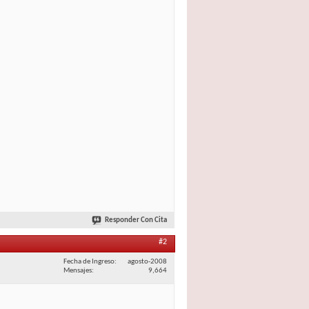
Responder Con Cita
#2
Fecha de Ingreso
agosto-2008
Mensajes
9,664