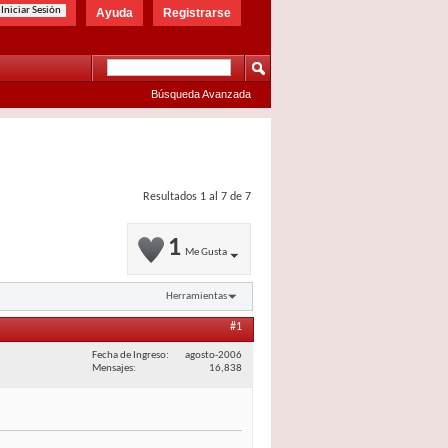
Ayuda
Registrarse
Búsqueda Avanzada
Resultados 1 al 7 de 7
1
Me Gusta
Herramientas
#1
Fecha de Ingreso
agosto-2006
Mensajes
16,838