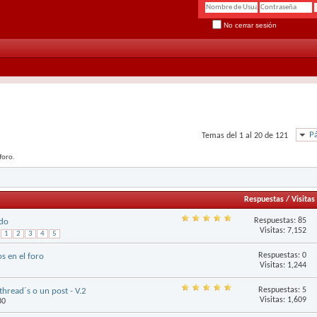
No cerrar sesión
Pá
Temas del 1 al 20 de 121
foro.
Respuestas
/
Visitas
Respuestas:
85
ndo
Visitas: 7,152
1
2
3
4
5
Respuestas:
0
s en el foro
Visitas: 1,244
Respuestas:
5
hread´s o un post - V.2
Visitas: 1,609
30