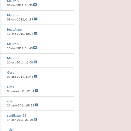
Mauro's
31-dic-2011,
10:35
Mauro's
09-ene-2012,
01:59
HugoAngel
17-ene-2015,
10:27
Mauro's
16-dic-2011,
15:43
Mauro's
26-oct-2011,
13:00
Goss
05-ago-2011,
11:41
Goss
30-may-2011,
12:01
ero_
21-may-2011,
05:32
santikapo_23
14-abr-2011,
23:30
_vic!