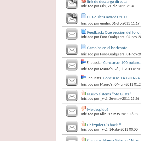
link de descarga directa
Iniciado por
rais
, 21-dic-2011 21:40
Cualquiera awards 2011
Iniciado por
emilio
, 01-dic-2011 11:19
Feedback: Que sección del foro..
Iniciado por
Foro-Cualquiera
, 04-nov-2
Cambios en el horizonte....
Iniciado por
Foro-Cualquiera
, 01-nov-2
Encuesta:
Concurso: 100 palabra
Iniciado por
Mauro's
, 28-jul-2011 01:0
Encuesta:
Concurso: LA GUERRA 
Iniciado por
Mauro's
, 04-jun-2011 01:2
Nuevo sistema "Me Gusta"
Iniciado por
_vic!
, 26-may-2011 22:26
Me despido!
Iniciado por
Kike
, 17-may-2011 16:55
Chǎtquiera is back !!
Iniciado por
_vic!
, 14-abr-2011 00:00
Cambios: Nuevo Sistema / Nuev