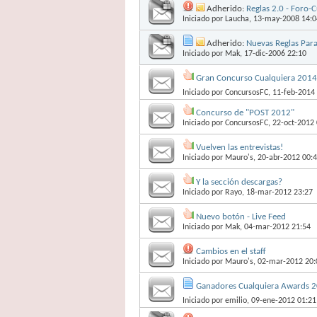
Adherido:
Reglas 2.0 - Foro-
Iniciado por
Laucha
, 13-may-2008 14:0
Adherido:
Nuevas Reglas Para
Iniciado por
Mak
, 17-dic-2006 22:10
Gran Concurso Cualquiera 2014
Iniciado por
ConcursosFC
, 11-feb-2014
Concurso de "POST 2012"
Iniciado por
ConcursosFC
, 22-oct-2012
Vuelven las entrevistas!
Iniciado por
Mauro's
, 20-abr-2012 00:
Y la sección descargas?
Iniciado por
Rayo
, 18-mar-2012 23:27
Nuevo botón - Live Feed
Iniciado por
Mak
, 04-mar-2012 21:54
Cambios en el staff
Iniciado por
Mauro's
, 02-mar-2012 20:
Ganadores Cualquiera Awards 2
Iniciado por
emilio
, 09-ene-2012 01:21