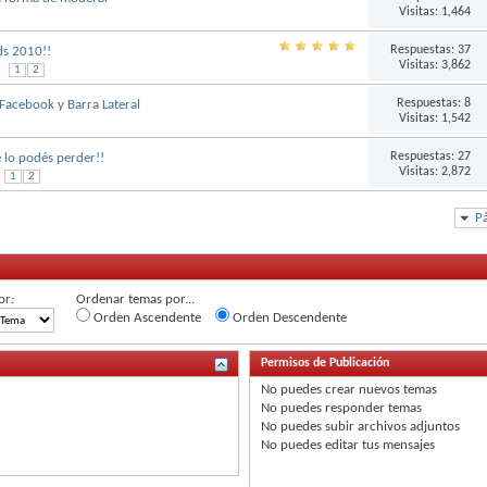
Visitas: 1,464
Respuestas:
37
ds 2010!!
Visitas: 3,862
1
2
Respuestas:
8
Facebook y Barra Lateral
Visitas: 1,542
Respuestas:
27
 lo podés perder!!
Visitas: 2,872
1
2
Pá
or:
Ordenar temas por...
Orden Ascendente
Orden Descendente
Permisos de Publicación
No puedes
crear nuevos temas
No puedes
responder temas
No puedes
subir archivos adjuntos
No puedes
editar tus mensajes