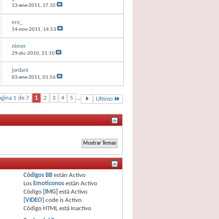
13-ene-2011,
17:32
ero_
14-nov-2011,
14:53
nimer
29-dic-2010,
21:10
jordani
03-ene-2011,
01:56
gina 1 de 7
1
2
3
4
5
...
Ultimo
Códigos BB
están
Activo
Los
Emoticonos
están
Activo
Código
[IMG]
está
Activo
[VIDEO]
code is
Activo
Código HTML está
Inactivo