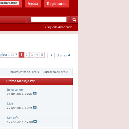
Ayuda
Registrarse
Búsqueda Avanzada
gina 1 de 7
1
2
3
4
5
...
Ultimo
Herramientas de Foro
Buscar en el Foro
Ultimo Mensaje Por
tungstengo
07-jun-2013,
13:25
Mak
29-abr-2012,
15:46
Mauro's
19-ene-2011,
17:03