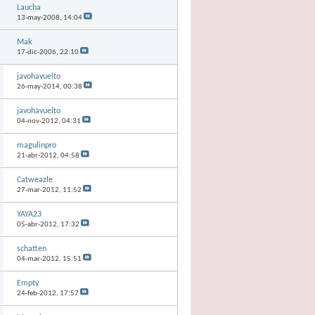
Laucha
13-may-2008,
14:04
Mak
17-dic-2006,
22:10
javohavuelto
26-may-2014,
00:38
javohavuelto
04-nov-2012,
04:31
magulinpro
21-abr-2012,
04:58
Catweazle
27-mar-2012,
11:52
YAYA23
05-abr-2012,
17:32
schatten
04-mar-2012,
15:51
Empty
24-feb-2012,
17:57