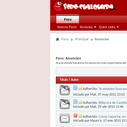
Foro
Nuevos Posts
Acciones
Quick Links
Foro
Principal
Anuncios
Foro:
Anuncios
Acá es donde hacemos los anuncios más importante del 
Título
/
Autor
Adherido:
Te estamos busca
Iniciado por
Mak
, 07-may-2012 23:22
Adherido:
Bitácora de Cambio
Iniciado por
Mak
, 29-abr-2012 15:46
Adherido:
Como reportar un t
Iniciado por
Mauro's
, 17-ene-2011 15: