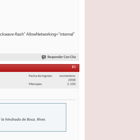
ckwave-flash" AllowNetworking="internal"
Responder Con Cita
#3
Fecha de Ingreso
noviembre-
2008
Mensajes
2,100
 la hinchada de Boca, River,