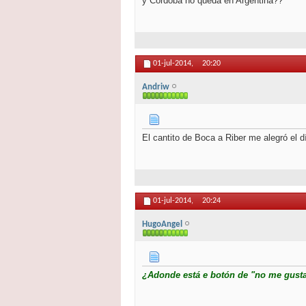
y Cordoba no queda en Argentina??
01-jul-2014,
20:20
Andriw
El cantito de Boca a Riber me alegró el d
01-jul-2014,
20:24
HugoAngel
¿Adonde está e botón de "no me gusta n