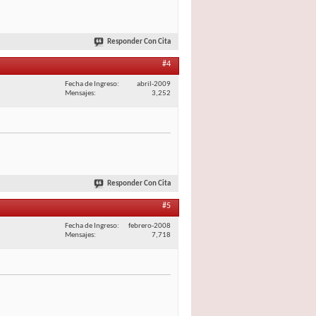
Responder Con Cita
#4
Fecha de Ingreso
abril-2009
Mensajes
3,252
Responder Con Cita
#5
Fecha de Ingreso
febrero-2008
Mensajes
7,718