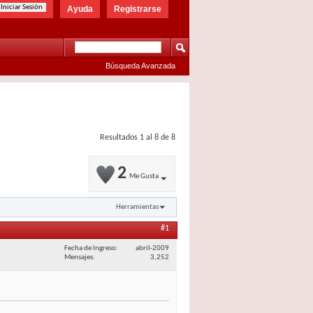
Ayuda
Registrarse
Búsqueda Avanzada
Resultados 1 al 8 de 8
2
Me Gusta
Herramientas
#1
Fecha de Ingreso
abril-2009
Mensajes
3,252