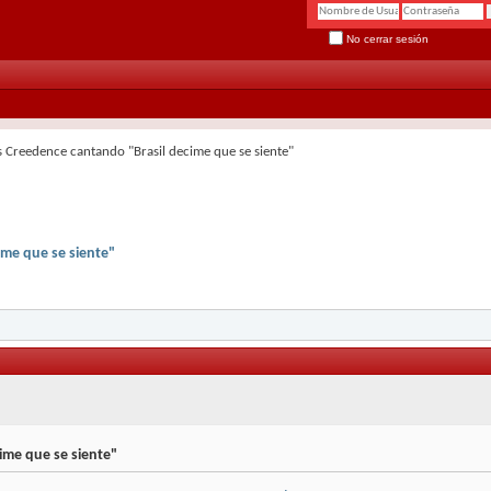
No cerrar sesión
s Creedence cantando "Brasil decime que se siente"
ime que se siente"
ime que se siente"
.