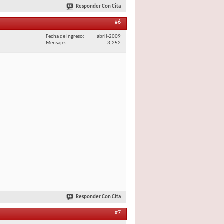
Responder Con Cita
#6
Fecha de Ingreso
abril-2009
Mensajes
3,252
Responder Con Cita
#7