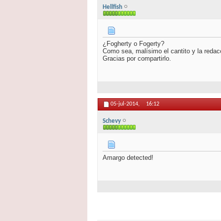
Hellfish
¿Fogherty o Fogerty?
Como sea, malísimo el cantito y la redac
Gracias por compartirlo.
05-jul-2014,
16:12
Schevy
Amargo detected!