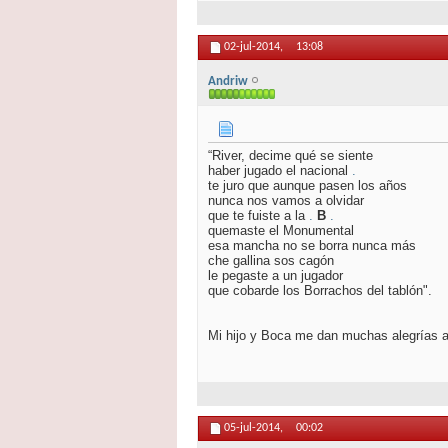
02-jul-2014,
13:08
Andriw
“River, decime qué se siente
haber jugado el nacional
.
te juro que aunque pasen los años
nunca nos vamos a olvidar
que te fuiste a la
.
B
.
quemaste el Monumental
esa mancha no se borra nunca más
che gallina sos cagón
le pegaste a un jugador
que cobarde los Borrachos del tablón".
Mi hijo y Boca me dan muchas alegrías 
05-jul-2014,
00:02