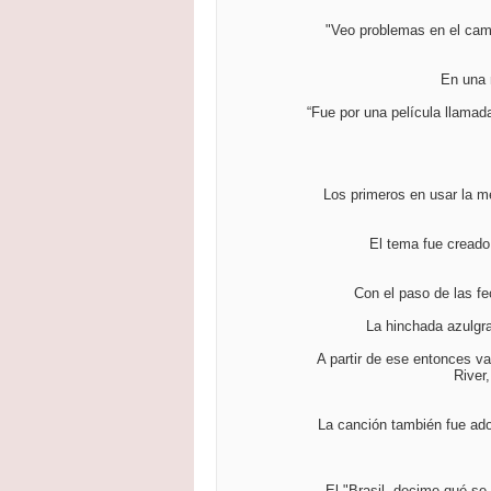
"Veo problemas en el cam
En una 
“Fue por una película llamad
Los primeros en usar la m
El tema fue creado
Con el paso de las f
La hinchada azulgra
A partir de ese entonces v
River
La canción también fue ad
El "Brasil, decime qué se 