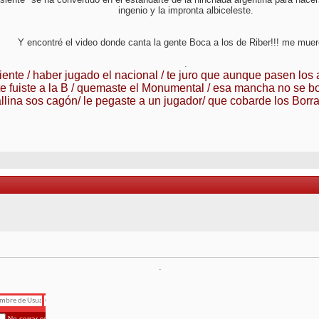
ingenio y la impronta albiceleste.
Y encontré el video donde canta la gente Boca a los de Riber!!! me muer
.
iente / haber jugado el nacional / te juro que aunque pasen los
te fuiste a la B / quemaste el Monumental / esa mancha no se b
llina sos cagón/ le pegaste a un jugador/ que cobarde los Borra
.