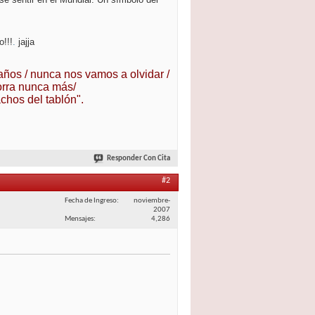
o!!!
.
jajja
 años / nunca nos vamos a olvidar /
orra nunca más/
chos del tablón".
Responder Con Cita
#2
Fecha de Ingreso
noviembre-
2007
Mensajes
4,286