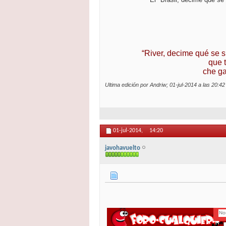
“River, decime qué se s
que 
che ga
Ultima edición por Andriw; 01-jul-2014 a las
20:42
01-jul-2014,
14:20
javohavuelto