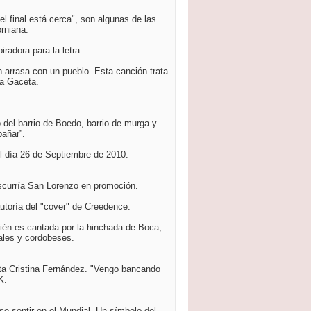
 final está cerca", son algunas de las
orniana.
radora para la letra.
 arrasa con un pueblo. Esta canción trata
La Gaceta.
 del barrio de Boedo, barrio de murga y
añar”.
l día 26 de Septiembre de 2010.
scurría San Lorenzo en promoción.
utoría del "cover" de Creedence.
bién es cantada por la hinchada de Boca,
nales y cordobeses.
nta Cristina Fernández. "Vengo bancando
K.
se sentir en el Mundial. Un símbolo del