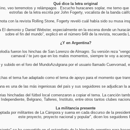
Qué dice la letra original
ino, veo terremotos y relámpagos
.
Escucho huracanes soplar, me temo que el
estrofas de la letra escrita por John Fogerty, vocalista de la banda calif
nota con la revista Rolling Stone, Fogerty reveló cuál había sido su musa inspi
a El demonio y Daniel Webster, especialmente en la escena donde un huracán
sobre el fin del mundo”, explicó en el número 649 de la revista, recuerda 
¿Y en Argentina?
elodía fueron los hinchas de San Lorenzo de Almagro. Su versión reza “vengo
carnaval / te juro que en los malos momentos, siempre te voy a acomp
 y subido en el foro del MundoAzulgrana por el usuario llamado Cuervomad, e
.
echas el tema fue adaptado como el tema de apoyo para el momento que tran
na es una de las más ingeniosas del país y sus seguidores se adjudican la a
arias hinchadas del fútbol local comenzaron a copiar el tema. La canción tam
, Independiente, Belgrano, Talleres, Instituto, entre otros tantos clubes nacio
La militancia presente
optada por militantes de La Cámpora y suena en cada discurso de la preside
este proyecto, proyecto nacional y popular", dicen los seguidores 
siente" se ha convertido en el estandarte de la hinchada argentina para hacer