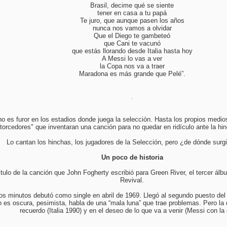
Brasil, decime qué se siente
tener en casa a tu papá
Te juro, que aunque pasen los años
nunca nos vamos a olvidar
Que el Diego te gambeteó
que Cani te vacunó
que estás llorando desde Italia hasta hoy
A Messi lo vas a ver
la Copa nos va a traer
Maradona es más grande que Pelé”.
.
o es furor en los estadios donde juega la selección. Hasta los propios medios 
torcedores" que inventaran una canción para no quedar en ridículo ante la hin
Lo cantan los hinchas, los jugadores de la Selección, pero ¿de dónde surgi
Un poco de historia
ítulo de la canción que John Fogherty escribió para Green River, el tercer á
Revival.
s minutos debutó como single en abril de 1969. Llegó al segundo puesto del r
ión es oscura, pesimista, habla de una “mala luna” que trae problemas. Pero la
recuerdo (Italia 1990) y en el deseo de lo que va a venir (Messi con la
.