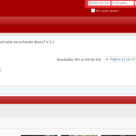
No cerrar sesión
ué estas escuchando ahora? V 2.1
Página 21 de 21
Resultados 401 al 416 de 416
1
.