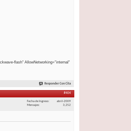
ckwave-flash" AllowNetworking="internal"
Responder Con Cita
#404
Fecha de Ingreso
abril-2009
Mensajes
3,252