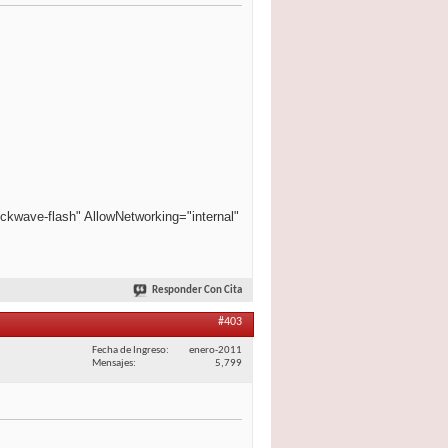
ckwave-flash" AllowNetworking="internal"
Responder Con Cita
#403
Fecha de Ingreso
enero-2011
Mensajes
5,799