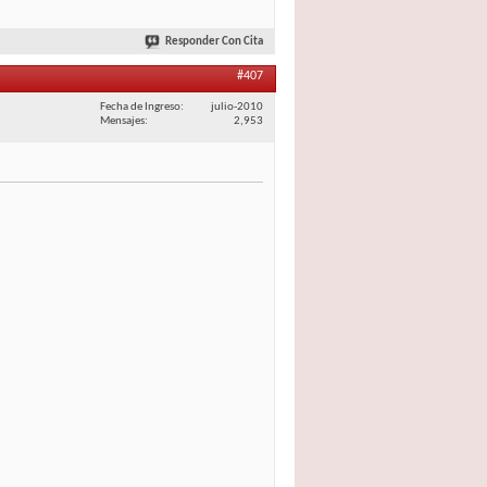
Responder Con Cita
#407
Fecha de Ingreso
julio-2010
Mensajes
2,953