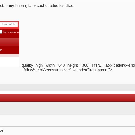
sta muy buena, la escucho todos los días.
. quality=high" width="640" height="360" TYPE="application/x-sho
AllowScriptAccess="never" wmode="transparent">
os