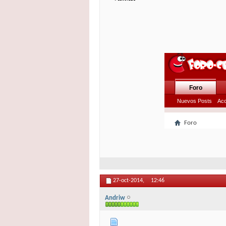
27-oct-2014,
12:46
Andriw