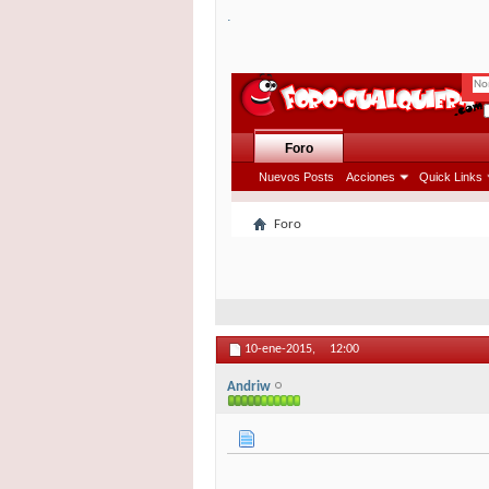
.
10-ene-2015,
12:00
Andriw