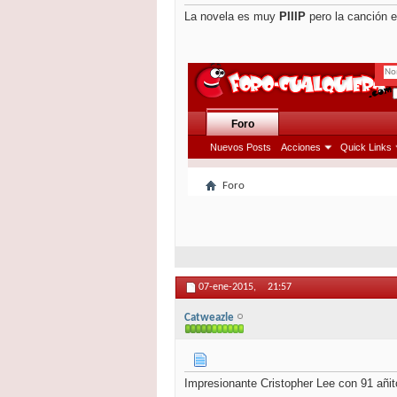
La novela es muy
PIIIP
pero la canción e
07-ene-2015,
21:57
Catweazle
Impresionante Cristopher Lee con 91 añit