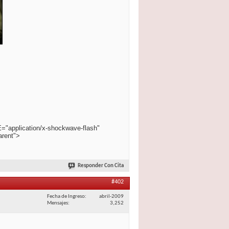
E="application/x-shockwave-flash"
arent">
Responder Con Cita
#402
Fecha de Ingreso
abril-2009
Mensajes
3,252