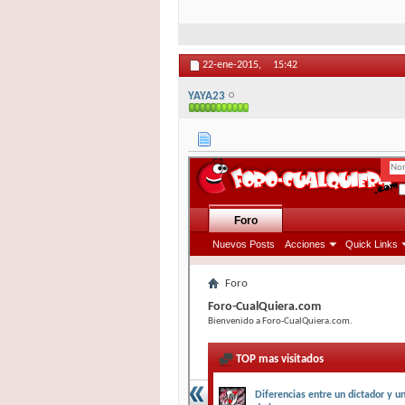
22-ene-2015,
15:42
YAYA23