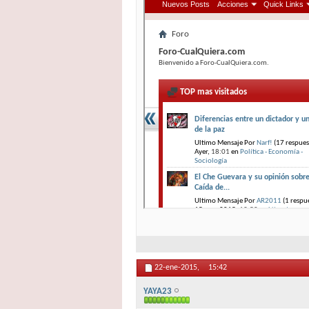
22-ene-2015,
15:42
YAYA23