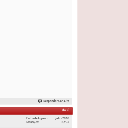
Responder Con Cita
#406
Fecha de Ingreso
julio-2010
Mensajes
2,953