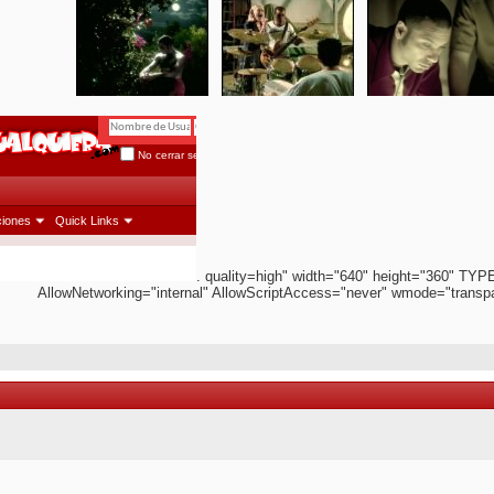
. quality=high" width="640" height="360" TYP
AllowNetworking="internal" AllowScriptAccess="never" wmode="transp