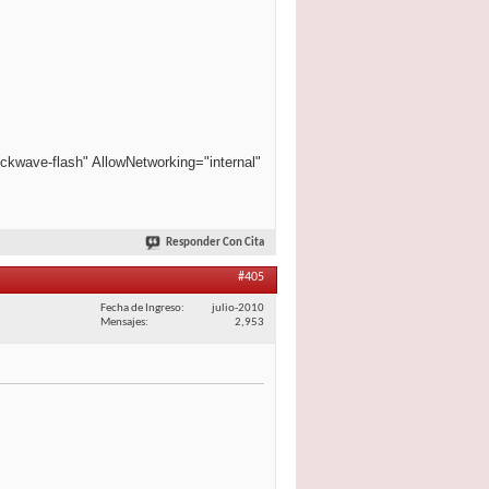
ckwave-flash" AllowNetworking="internal"
Responder Con Cita
#405
Fecha de Ingreso
julio-2010
Mensajes
2,953