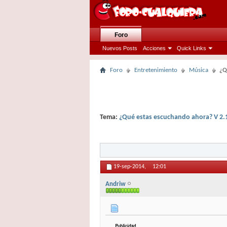
Foro
Nuevos Posts
Acciones
Quick Links
Foro
Entretenimiento
Música
¿Q
Tema:
¿Qué estas escuchando ahora? V 2.
19-sep-2014,
12:01
Andriw