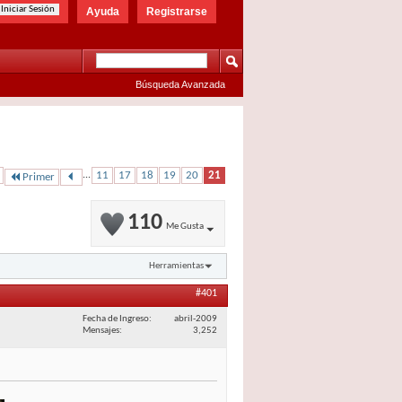
Ayuda
Registrarse
Búsqueda Avanzada
...
11
17
18
19
20
21
Primer
110
Me Gusta
Herramientas
#401
Fecha de Ingreso
abril-2009
Mensajes
3,252