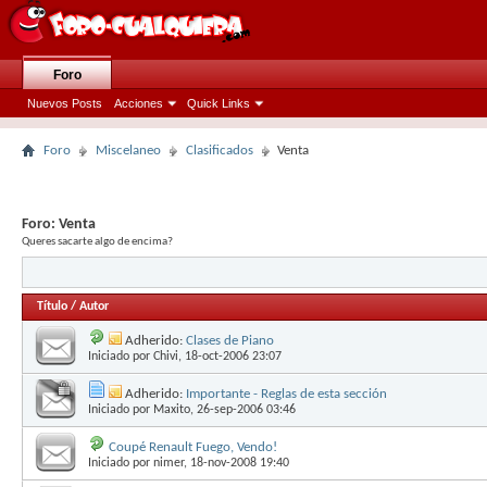
Foro
Nuevos Posts
Acciones
Quick Links
Foro
Miscelaneo
Clasificados
Venta
Foro:
Venta
Queres sacarte algo de encima?
Título
/
Autor
Adherido:
Clases de Piano
Iniciado por
Chivi
, 18-oct-2006 23:07
Adherido:
Importante - Reglas de esta sección
Iniciado por
Maxito
, 26-sep-2006 03:46
Coupé Renault Fuego, Vendo!
Iniciado por
nimer
, 18-nov-2008 19:40