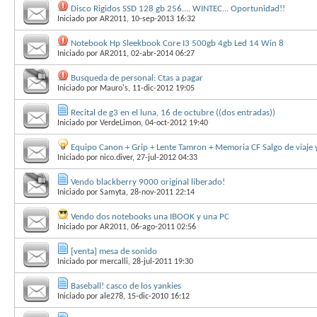
Disco Rigidos SSD 128 gb 256.... WINTEC... Oportunidad!!
Iniciado por
AR2011
, 10-sep-2013 16:32
Notebook Hp Sleekbook Core I3 500gb 4gb Led 14 Win 8
Iniciado por
AR2011
, 02-abr-2014 06:27
Busqueda de personal: Ctas a pagar
Iniciado por
Mauro's
, 11-dic-2012 19:05
Recital de g3 en el luna, 16 de octubre ((dos entradas))
Iniciado por
VerdeLimon
, 04-oct-2012 19:40
Equipo Canon + Grip + Lente Tamron + Memoria CF Salgo de viaje 
Iniciado por
nico.diver
, 27-jul-2012 04:33
Vendo blackberry 9000 original liberado!
Iniciado por
Samyta
, 28-nov-2011 22:14
Vendo dos notebooks una IBOOK y una PC
Iniciado por
AR2011
, 06-ago-2011 02:56
[venta] mesa de sonido
Iniciado por
mercalli
, 28-jul-2011 19:30
Baseball! casco de los yankies
Iniciado por
ale278
, 15-dic-2010 16:12