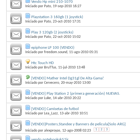
Vendo Hp mini 210-1070
Iniciado por
Pato
, 19-sep-2010 16:27
Playstation 3 160gb (1 joystick)
Iniciado por
Pato
, 23-oct-2010 17:31
Play 3 120gb (2 joysticks)
Iniciado por
Pato
, 22-oct-2010 15:02
epiphone LP 100 (VENDO)
Iniciado por
freedom.sound
, 11-ago-2010 05:31
Htc Touch HD
Iniciado por
BruTTus
, 11-jul-2010 13:48
[VENDO] Mather Intel Dg31gl De Alta Gama!
Iniciado por
Cervecero
, 20-may-2010 13:00
[VENDO] Play Station 2 (primera generación) NUEVAS.
Iniciado por
Luke
, 14-abr-2010 20:22
[VENDO] Camisetas de futbol
Iniciado por
Lea_Lazz
, 13-abr-2010 10:51
[VENDO]Posters,Standee y Banners de pelicula[Solo ARG]
1
2
3
Iniciado por
alexproyas
, 12-ago-2008 02:23
vendo notebooksk52jr