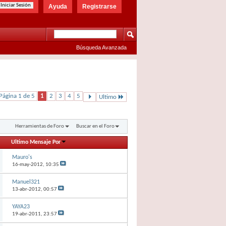
Ayuda
Registrarse
Búsqueda Avanzada
Página 1 de 5
1
2
3
4
5
Ultimo
Herramientas de Foro
Buscar en el Foro
Ultimo Mensaje Por
Mauro's
16-may-2012,
10:35
Manuel321
13-abr-2012,
00:57
YAYA23
19-abr-2011,
23:57