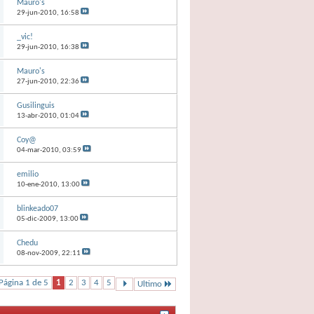
Mauro's
29-jun-2010,
16:58
_vic!
29-jun-2010,
16:38
Mauro's
27-jun-2010,
22:36
Gusilinguis
13-abr-2010,
01:04
Coy@
04-mar-2010,
03:59
emilio
10-ene-2010,
13:00
blinkeado07
05-dic-2009,
13:00
Chedu
08-nov-2009,
22:11
Página 1 de 5
1
2
3
4
5
Ultimo