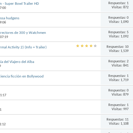
Respuestas:
1
 - Super Bowl Trailer HD
Visitas: 872
7:00
Respuestas:
0
nessa hudgens
Visitas: 1,090
9:06
Respuestas:
5
 directores de 300 y Watchmen
Visitas: 1,092
 07:19
Respuestas:
10
al Activity 2) (Info + Trailer)
Visitas: 1,539
Respuestas:
2
ía del Viajero del Alba
Visitas: 841
9
Respuestas:
1
 ciencia ficción en Bollywood
Visitas: 1,719
Respuestas:
0
Visitas: 879
21:17
Respuestas:
1
Visitas: 997
1
Respuestas:
11
Visitas: 1,108
1:12