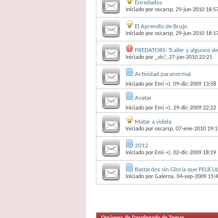
Enredados
Iniciado por
oscarsp
, 29-jun-2010 16:5
El Aprendiz de Brujo
Iniciado por
oscarsp
, 29-jun-2010 16:1
PREDATORS: Trailer y algunos de
Iniciado por
_vic!
, 27-jun-2010 22:21
Actividad paranormal
Iniciado por
Emi =)
, 09-dic-2009 13:58
Avatar
Iniciado por
Emi =)
, 29-dic-2009 22:22
Matar a videla
Iniciado por
oscarsp
, 07-ene-2010 19:1
2012
Iniciado por
Emi =)
, 02-dic-2009 18:19
Bastardos sin Gloria que PELÍCUL
Iniciado por
Galerna
, 04-sep-2009 15:
Opciones de Desplegado de Temas