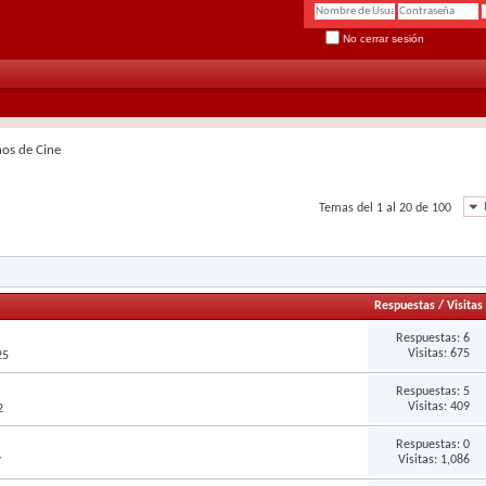
No cerrar sesión
nos de Cine
Temas del 1 al 20 de 100
Respuestas
/
Visitas
Respuestas:
6
Visitas: 675
25
Respuestas:
5
Visitas: 409
2
Respuestas:
0
Visitas: 1,086
7