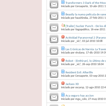
Transformers 3 Dark of the Moon
Iniciado por
Ceroaporte
, 10-abr-2011 1
Beastly la nueva pelicula de va
Iniciado por
haushinska
, 27-feb-2011 1
[Trailer] Sucker Punch - De los
Iniciado por
Vagopublico
, 16-ene-2011
Actividad Paranormal 2 (Paranorm
Iniciado por
_vic!
, 03-jul-2010 16:08
Las Crónicas de Narnia: La Traves
Iniciado por
virulana
, 17-dic-2010 19:3
Robot - (Enthiran), lo último de
Iniciado por
_vic!
, 26-sep-2010 16:04
Resident Evil: Afterlife
Iniciado por
Ceroaporte
, 03-sep-2010 
Jackass 3D
Iniciado por
oscarsp
, 12-ago-2010 22:4
Aca seguro hay accion
Iniciado por
mga_colo
, 27-may-2010 0