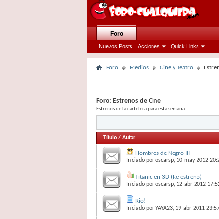
Foro
Nuevos Posts
Acciones
Quick Links
Foro
Medios
Cine y Teatro
Estre
Foro:
Estrenos de Cine
Estrenos de la cartelera para esta semana.
Título
/
Autor
Hombres de Negro III
Iniciado por
oscarsp
, 10-may-2012 20:
Titanic en 3D (Re estreno)
Iniciado por
oscarsp
, 12-abr-2012 17:5
Rio!
Iniciado por
YAYA23
, 19-abr-2011 23:5