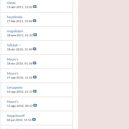
Chedu
13-abr-2011,
12:02
haushinska
27-feb-2011,
19:06
magulinpro
18-ene-2011,
01:32
Tallulah ~
18-dic-2010,
15:40
Mauro's
18-dic-2010,
01:36
Mauro's
27-sep-2010,
11:56
Ceroaporte
03-sep-2010,
21:17
Mauro's
13-ago-2010,
00:52
Stepp3nwolf
06-jul-2010,
14:55