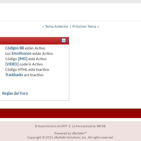
«
Tema Anterior
|
Próximo Tema
»
Códigos BB
están
Activo
Los
Emoticonos
están
Activo
Código
[IMG]
está
Activo
[VIDEO]
code is
Activo
Código HTML está
Inactivo
Trackbacks
are
Inactivo
Reglas del Foro
El huso horario es GMT -2. La hora actual es:
00:56
.
Powered by vBulletin™
Copyright © 2015 vBulletin Solutions, Inc. All rights reserved.