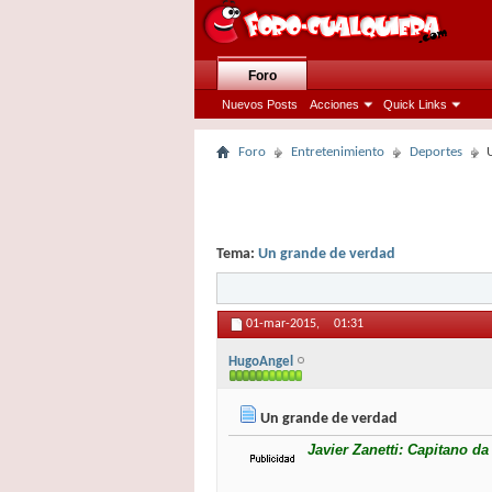
Foro
Nuevos Posts
Acciones
Quick Links
Foro
Entretenimiento
Deportes
Tema:
Un grande de verdad
01-mar-2015,
01:31
HugoAngel
Un grande de verdad
Javier Zanetti: Capitano d