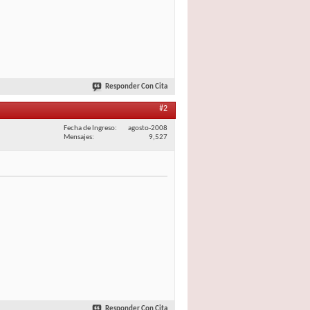
Responder Con Cita
#2
Fecha de Ingreso
agosto-2008
Mensajes
9,527
Responder Con Cita