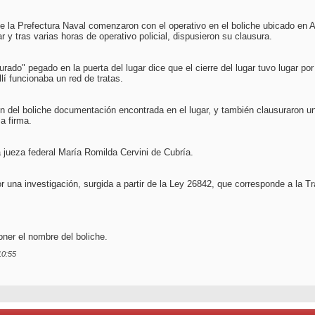
e la Prefectura Naval comenzaron con el operativo en el boliche ubicado en
r y tras varias horas de operativo policial, dispusieron su clausura.
rado" pegado en la puerta del lugar dice que el cierre del lugar tuvo lugar por 
lí funcionaba un red de tratas.
 del boliche documentación encontrada en el lugar, y también clausuraron un 
a firma.
a jueza federal María Romilda Cervini de Cubría.
or una investigación, surgida a partir de la Ley 26842, que corresponde a la T
poner el nombre del boliche.
10:55