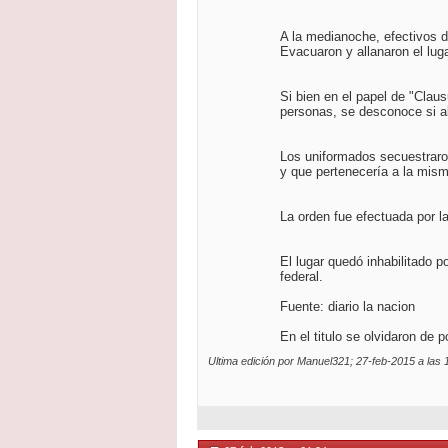
A la medianoche, efectivos d
Evacuaron y allanaron el luga
Si bien en el papel de "Clausu
personas, se desconoce si al
Los uniformados secuestraron
y que pertenecería a la mism
La orden fue efectuada por l
El lugar quedó inhabilitado p
federal.
Fuente: diario la nacion
En el titulo se olvidaron de 
Ultima edición por Manuel321; 27-feb-2015 a las