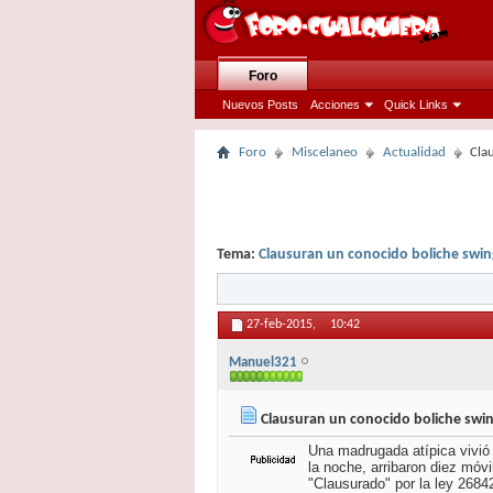
Foro
Nuevos Posts
Acciones
Quick Links
Foro
Miscelaneo
Actualidad
Cla
Tema:
Clausuran un conocido boliche swi
27-feb-2015,
10:42
Manuel321
Clausuran un conocido boliche swi
Una madrugada atípica vivió 
la noche, arribaron diez móvi
"Clausurado" por la ley 26842