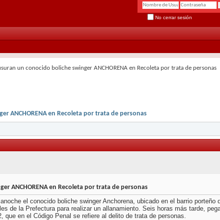
No cerrar sesión
usuran un conocido boliche swinger ANCHORENA en Recoleta por trata de personas
nger ANCHORENA en Recoleta por trata de personas
nger ANCHORENA en Recoleta por trata de personas
anoche el conocido boliche swinger Anchorena, ubicado en el barrio porteño d
les de la Prefectura para realizar un allanamiento. Seis horas más tarde, pega
, que en el Código Penal se refiere al delito de trata de personas.