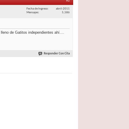
#2
Fecha de Ingreso
abril-2011
Mensajes
5,586
leno de Gatitos independientes ahí....
Responder Con Cita