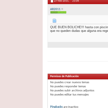
27-feb-2015,
21:04
AR2011
QUE BUEN BOLICHE!!! hasta con piscina, r
que no queden dudas que alguna era rege
Permisos de Publicación
No puedes
crear nuevos temas
No puedes
responder temas
No puedes
subir archivos adjuntos
No puedes
editar tus mensajes
Pingbacks
are
Inactivo