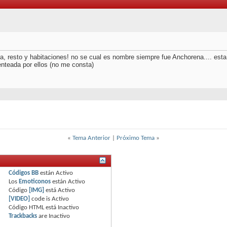
esto y habitaciones! no se cual es nombre siempre fue Anchorena.... esta l
nteada por ellos (no me consta)
«
Tema Anterior
|
Próximo Tema
»
Códigos BB
están
Activo
Los
Emoticonos
están
Activo
Código
[IMG]
está
Activo
[VIDEO]
code is
Activo
Código HTML está
Inactivo
Trackbacks
are
Inactivo