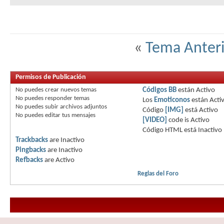
«
Tema Anteri
Permisos de Publicación
No puedes
crear nuevos temas
Códigos BB
están
Activo
No puedes
responder temas
Los
Emoticonos
están
Acti
No puedes
subir archivos adjuntos
Código
[IMG]
está
Activo
No puedes
editar tus mensajes
[VIDEO]
code is
Activo
Código HTML está
Inactivo
Trackbacks
are
Inactivo
Pingbacks
are
Inactivo
Refbacks
are
Activo
Reglas del Foro