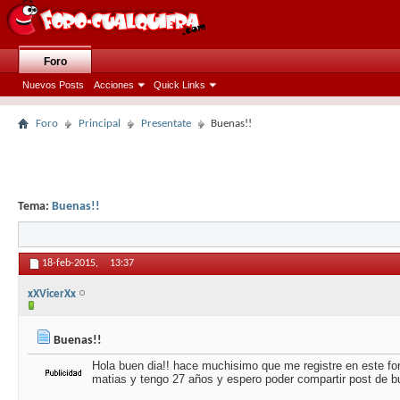
Foro
Nuevos Posts
Acciones
Quick Links
Foro
Principal
Presentate
Buenas!!
Tema:
Buenas!!
18-feb-2015,
13:37
xXVicerXx
Buenas!!
Hola buen dia!! hace muchisimo que me registre en este fo
matias y tengo 27 años y espero poder compartir post de bu