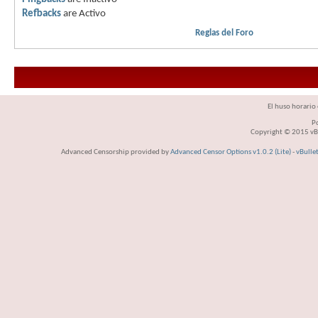
Refbacks
are
Activo
Reglas del Foro
El huso horario 
P
Copyright © 2015 vBul
Advanced Censorship provided by
Advanced Censor Options v1.0.2 (Lite)
-
vBulle