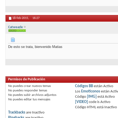
18-feb-2015,
16:27
Catweazle
De esto se trata, bienvenido Matias
Permisos de Publicación
No puedes
crear nuevos temas
Códigos BB
están
Activo
No puedes
responder temas
Los
Emoticonos
están
Acti
No puedes
subir archivos adjuntos
Código
[IMG]
está
Activo
No puedes
editar tus mensajes
[VIDEO]
code is
Activo
Código HTML está
Inactivo
Trackbacks
are
Inactivo
Pingbacks
are
Inactivo