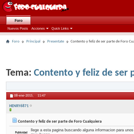
Foro
Nuevos Posts
Acciones
Quick Links
Foro
Principal
Presentate
Contento y feliz de ser parte de Foro Cu
Tema:
Contento y feliz de ser
08-ene-2015,
11:47
HENRY6871
Contento y feliz de ser parte de Foro Cualquiera
llege a esta pagina buscando alguna informacion para unos