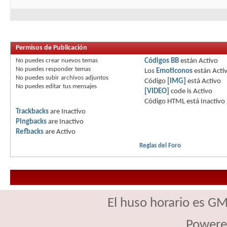
Permisos de Publicación
No puedes
crear nuevos temas
Códigos BB
están
Activo
No puedes
responder temas
Los
Emoticonos
están
Acti
No puedes
subir archivos adjuntos
Código
[IMG]
está
Activo
No puedes
editar tus mensajes
[VIDEO]
code is
Activo
Código HTML está
Inactivo
Trackbacks
are
Inactivo
Pingbacks
are
Inactivo
Refbacks
are
Activo
Reglas del Foro
El huso horario es GM
Powere