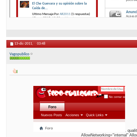
13-dic-2011,
03:48
Vagopublico
. qual
AllowNetworking="internal" Al