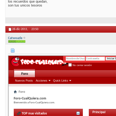
los recuerdos que quedan,
son tus unicos tesoros
26-dic-2011,
23:50
Catweazle