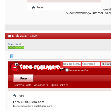
. qual
AllowNetworking="internal" Al
17-dic-2011,
15:00
Mauro's