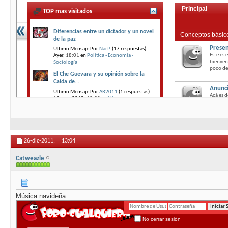
26-dic-2011,
13:04
Catweazle
Música navideña