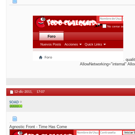
. qual
AllowNetworking="internal" Al
12-dic-2011,
17:07
SOAD
Agnostic Front - Time Has Come