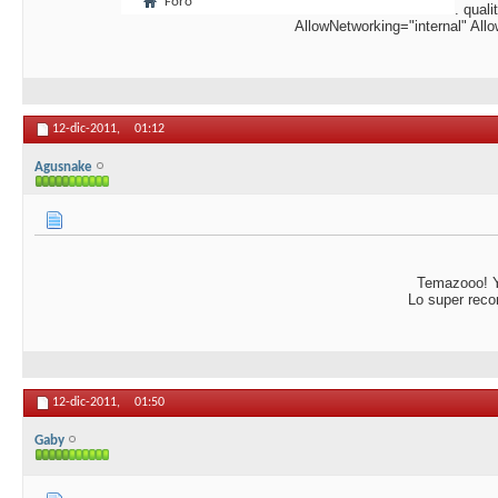
. qual
AllowNetworking="internal" Al
12-dic-2011,
01:12
Agusnake
Temazooo! Y 
Lo super reco
12-dic-2011,
01:50
Gaby