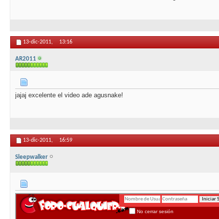
13-dic-2011,
13:16
AR2011
jajaj excelente el video ade agusnake!
13-dic-2011,
16:59
Sleepwalker