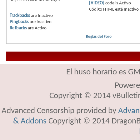
No puedes
editar tus mensajes
[VIDEO]
code is
Activo
Código HTML está
Inactivo
Trackbacks
are
Inactivo
Pingbacks
are
Inactivo
Refbacks
are
Activo
Reglas del Foro
El huso horario es GM
Powere
Copyright © 2014 vBulletin 
Advanced Censorship provided by
Advanc
& Addons
Copyright © 2014 DragonBy