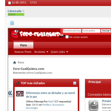
12-dic-2011,
17:21
Catweazle