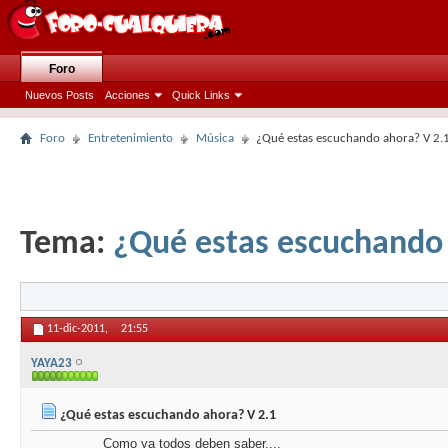
Foro
Nuevos Posts
Acciones
Quick Links
Foro
Entretenimiento
Música
¿Qué estas escuchando ahora? V 2.
Tema:
¿Qué estas escuchando 
11-dic-2011,
21:55
YAYA23
¿Qué estas escuchando ahora? V 2.1
Como ya todos deben saber....