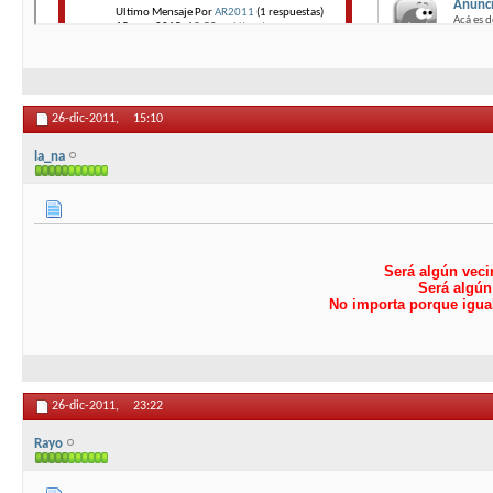
26-dic-2011,
15:10
la_na
Será algún veci
Será algú
No importa porque igual
26-dic-2011,
23:22
Rayo