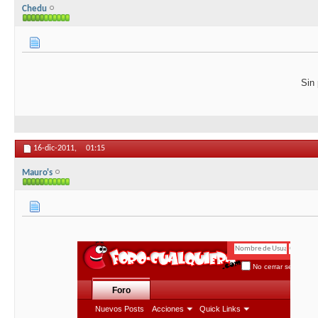
Chedu
Sin
16-dic-2011,
01:15
Mauro's