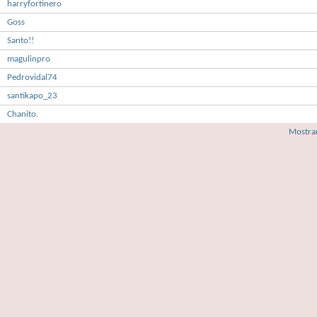
harryfortinero
Goss
Santo!!
magulinpro
Pedrovidal74
santikapo_23
Chanito.
Mostrar