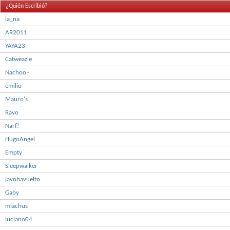
¿Quién Escribió?
la_na
AR2011
YAYA23
Catweazle
Nachoo.-
emilio
Mauro's
Rayo
Narf!
HugoAngel
Empty
Sleepwalker
javohavuelto
Gaby
miachus
luciano04