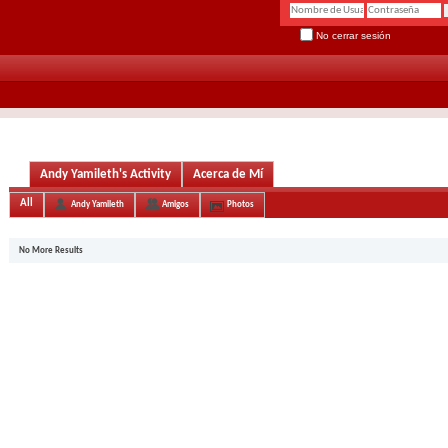
No cerrar sesión
Andy Yamileth's Activity
Acerca de Mí
All
Andy Yamileth
Amigos
Photos
No More Results