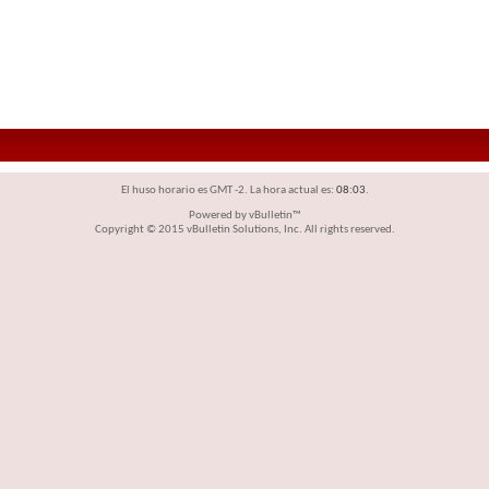
El huso horario es GMT -2. La hora actual es:
08:03
.
Powered by vBulletin™
Copyright © 2015 vBulletin Solutions, Inc. All rights reserved.