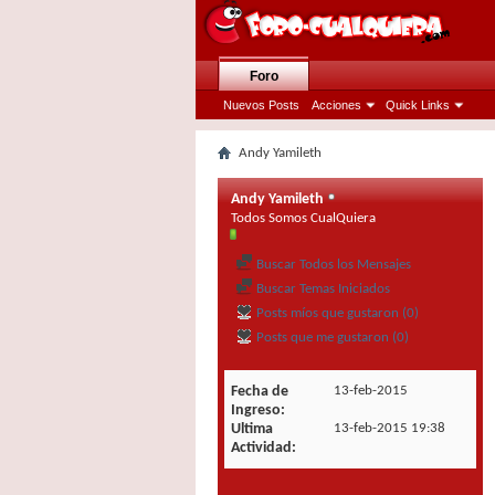
Foro
Nuevos Posts
Acciones
Quick Links
Andy Yamileth
Andy Yamileth
Todos Somos CualQuiera
Buscar Todos los Mensajes
Buscar Temas Iniciados
Posts míos que gustaron (0)
Posts que me gustaron (0)
Fecha de
13-feb-2015
Ingreso
Ultima
13-feb-2015
19:38
Actividad