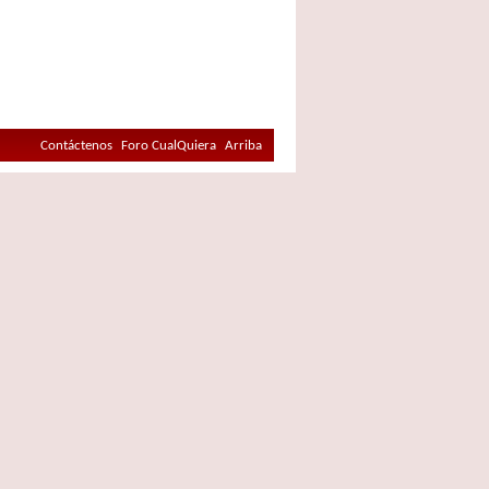
Contáctenos
Foro CualQuiera
Arriba