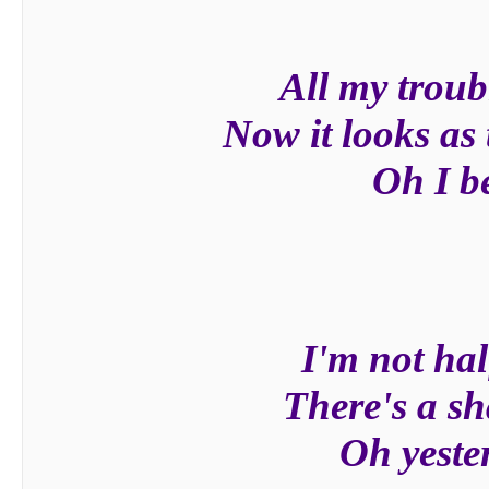
All my troub
Now it looks as 
Oh I be
I'm not hal
There's a s
Oh yeste