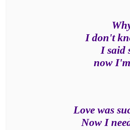
Why
I don't k
I said
now I'm
Love was suc
Now I need