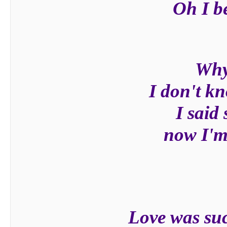
Oh I be
Why
I don't k
I said
now I'm
Love was suc