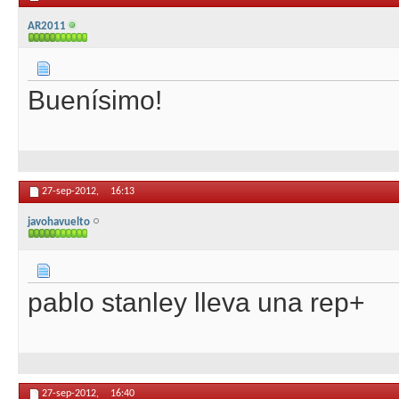
AR2011
Buenísimo!
27-sep-2012,
16:13
javohavuelto
pablo stanley lleva una rep+
27-sep-2012,
16:40