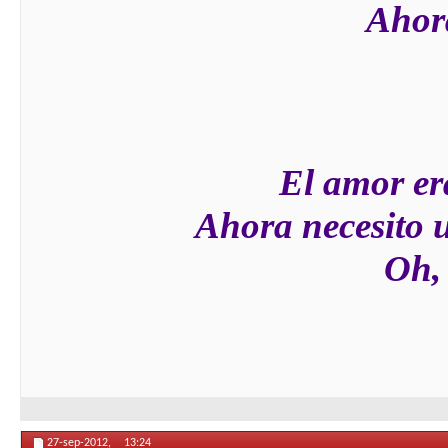
Ahora
El amor er
Ahora necesito 
Oh, 
27-sep-2012,
13:24