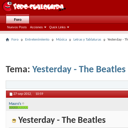
Foro
Nuevos Posts
Acciones
Quick Links
Foro
Entretenimiento
Música
Letras y Tablaturas
Yesterday - T
Tema:
Yesterday - The Beatles
27-sep-2012,
10:59
Mauro's
Yesterday - The Beatles