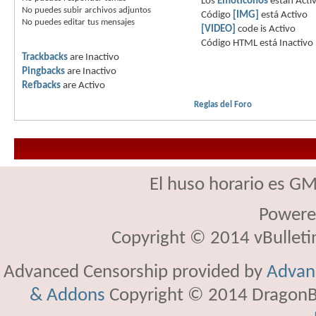
Los
Emoticonos
están
Acti
No puedes
subir archivos adjuntos
Código
[IMG]
está
Activo
No puedes
editar tus mensajes
[VIDEO]
code is
Activo
Código HTML está
Inactivo
Trackbacks
are
Inactivo
Pingbacks
are
Inactivo
Refbacks
are
Activo
Reglas del Foro
El huso horario es GM
Powere
Copyright © 2014 vBulletin 
Advanced Censorship provided by
Advanc
& Addons
Copyright © 2014 DragonBy