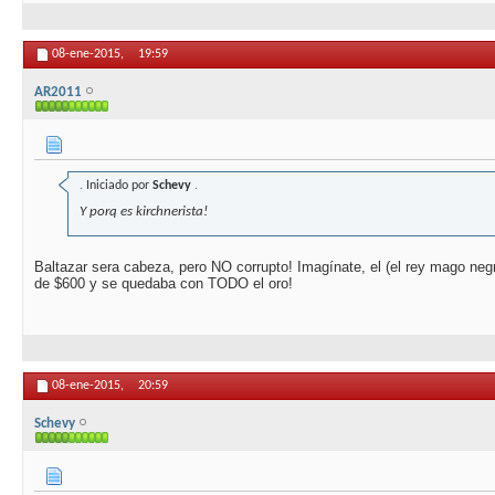
08-ene-2015,
19:59
AR2011
.
Iniciado por
Schevy
.
Y porq es kirchnerista!
Baltazar sera cabeza, pero NO corrupto! Imagínate, el (el rey mago negr
de $600 y se quedaba con TODO el oro!
08-ene-2015,
20:59
Schevy