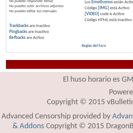
No puedes
responder temas
Los
Emoticonos
están
Acti
No puedes
subir archivos adjuntos
Código
[IMG]
está
Activo
No puedes
editar tus mensajes
[VIDEO]
code is
Activo
Código HTML está
Inactivo
Trackbacks
are
Inactivo
Pingbacks
are
Inactivo
Refbacks
are
Activo
Reglas del Foro
El huso horario es GM
Powere
Copyright © 2015 vBulletin 
Advanced Censorship provided by
Advanc
& Addons
Copyright © 2015 DragonBy