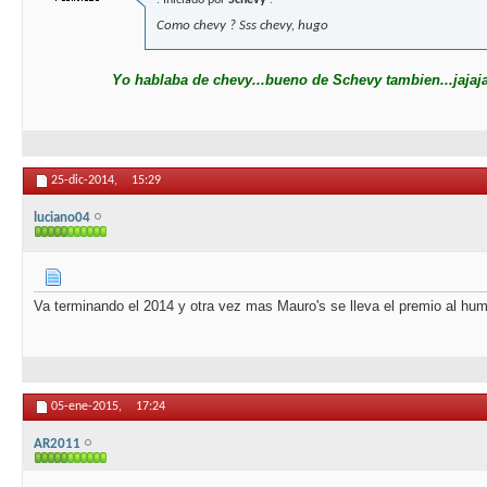
.
Iniciado por
Schevy
.
Como chevy ? Sss chevy, hugo
Yo hablaba de chevy...bueno de Schevy tambien...jajaja
25-dic-2014,
15:29
luciano04
Va terminando el 2014 y otra vez mas Mauro's se lleva el premio al hum
05-ene-2015,
17:24
AR2011