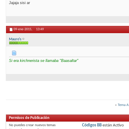
Jajaja sisi ar
09-ene-2015,
13:49
Mauro's
Si era kirchnerista se llamaba "Baasaltar"
«
Tema A
Permisos de Publicación
No puedes
crear nuevos temas
Códigos BB
están
Activo