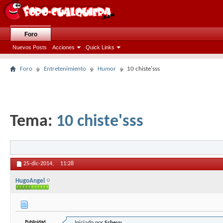
Foro
Nuevos Posts
Acciones
Quick Links
Foro
Entretenimiento
Humor
10 chiste'sss
Tema:
10 chiste'sss
25-dic-2014,
11:28
HugoAngel