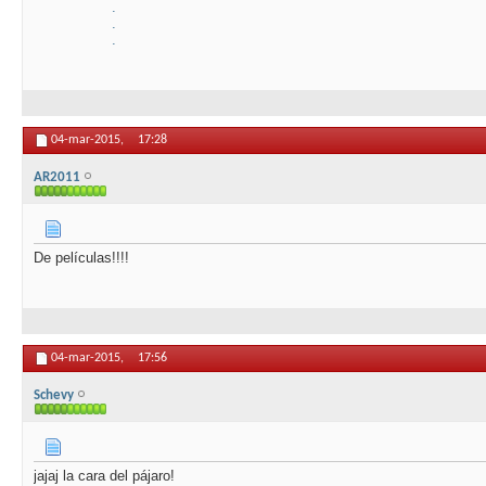
.
.
.
04-mar-2015,
17:28
AR2011
De películas!!!!
04-mar-2015,
17:56
Schevy
jajaj la cara del pájaro!