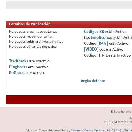
Permisos de Publicación
No puedes
crear nuevos temas
Códigos BB
están
Activo
No puedes
responder temas
Los
Emoticonos
están
Acti
No puedes
subir archivos adjuntos
Código
[IMG]
está
Activo
No puedes
editar tus mensajes
[VIDEO]
code is
Activo
Código HTML está
Inactivo
Trackbacks
are
Inactivo
Pingbacks
are
Inactivo
Refbacks
are
Activo
Reglas del Foro
El huso horario 
P
Copyright © 2015 vBul
Advanced Censorship provided by
Advanced Censor Options v1.0.2 (Lite)
-
vBulle