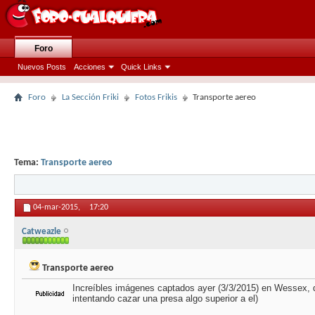
Foro
Nuevos Posts
Acciones
Quick Links
Foro
La Sección Friki
Fotos Frikis
Transporte aereo
Tema:
Transporte aereo
04-mar-2015,
17:20
Catweazle
Transporte aereo
Increíbles imágenes captados ayer (3/3/2015) en Wessex, d
intentando cazar una presa algo superior a el)