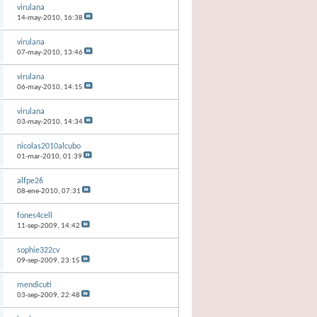
virulana
14-may-2010,
16:38
virulana
07-may-2010,
13:46
virulana
06-may-2010,
14:15
virulana
03-may-2010,
14:34
nicolas2010alcubo
01-mar-2010,
01:39
alfpe26
08-ene-2010,
07:31
fones4cell
11-sep-2009,
14:42
sophie322cv
09-sep-2009,
23:15
mendicuti
03-sep-2009,
22:48