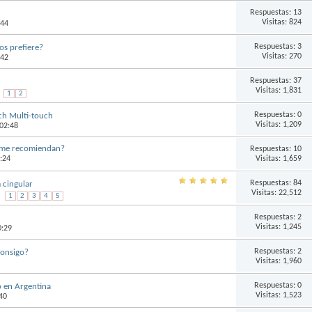
Respuestas:
13
Visitas: 824
:44
Respuestas:
3
s prefiere?
Visitas: 270
:42
Respuestas:
37
Visitas: 1,831
1
2
Respuestas:
0
ch Multi-touch
Visitas: 1,209
 02:48
 me recomiendan?
Respuestas:
10
Visitas: 1,659
3:24
Respuestas:
84
 cingular
Visitas: 22,512
1
2
3
4
5
Respuestas:
2
Visitas: 1,245
0:29
Respuestas:
2
consigo?
Visitas: 1,960
Respuestas:
0
 en Argentina
Visitas: 1,523
40