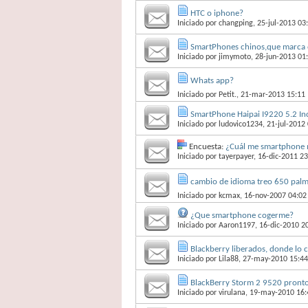
HTC o iphone?
Iniciado por
changping
, 25-jul-2013 03
SmartPhones chinos,que marca o
Iniciado por
jimymoto
, 28-jun-2013 01
Whats app?
Iniciado por
Petit.
, 21-mar-2013 15:11
SmartPhone Haipai I9220 5.2 In
Iniciado por
ludovico1234
, 21-jul-2012
Encuesta:
¿Cuál me smartphone
Iniciado por
tayerpayer
, 16-dic-2011 2
cambio de idioma treo 650 palm
Iniciado por
kcmax
, 16-nov-2007 04:02
¿Que smartphone cogerme?
Iniciado por
Aaron1197
, 16-dic-2010 2
Blackberry liberados, donde lo 
Iniciado por
Lila88
, 27-may-2010 15:44
BlackBerry Storm 2 9520 pronto
Iniciado por
virulana
, 19-may-2010 16: