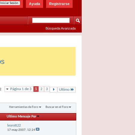
Ayuda
Registrarse
Búsqueda Avanzada
os
Página 1 de 3
1
2
3
2
Ultimo
Herramientas de Foro
Buscar en el Foro
Ultimo Mensaje Por
leorott22
17-may-2007,
12:24