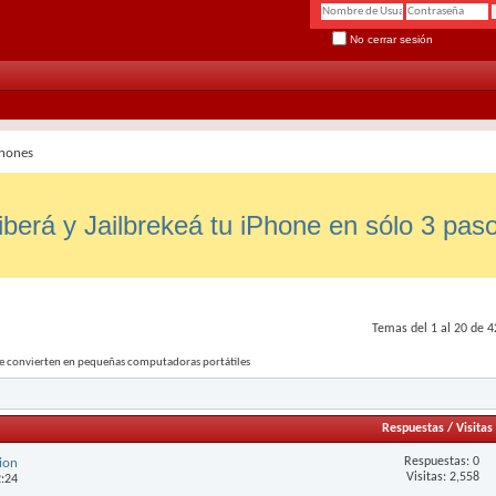
No cerrar sesión
hones
iberá y Jailbrekeá tu iPhone en sólo 3 pas
Temas del 1 al 20 de 4
 se convierten en pequeñas computadoras portátiles
Respuestas
/
Visitas
Respuestas:
0
cion
Visitas: 2,558
2:24