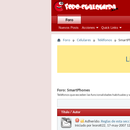
Foro
Nuevos Posts
Acciones
Quick Links
Foro
Celulares
Teléfonos
SmartP
L
Foro:
SmartPhones
Teléfonos que exceden las funcionalidades habituales y
Título
/
Autor
Adherido:
Reglas de esta sec
Iniciado por
leorott22
, 17-may-2007 1