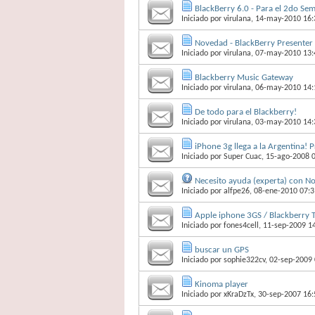
BlackBerry 6.0 - Para el 2do Se
Iniciado por
virulana
, 14-may-2010 16:
Novedad - BlackBerry Presenter
Iniciado por
virulana
, 07-may-2010 13:
Blackberry Music Gateway
Iniciado por
virulana
, 06-may-2010 14:
De todo para el Blackberry!
Iniciado por
virulana
, 03-may-2010 14:
iPhone 3g llega a la Argentina! 
Iniciado por
Super Cuac
, 15-ago-2008 
Necesito ayuda (experta) con N
Iniciado por
alfpe26
, 08-ene-2010 07:3
Apple iphone 3GS / Blackberry T
Iniciado por
fones4cell
, 11-sep-2009 1
buscar un GPS
Iniciado por
sophie322cv
, 02-sep-2009
Kinoma player
Iniciado por
xKraDzTx
, 30-sep-2007 16: