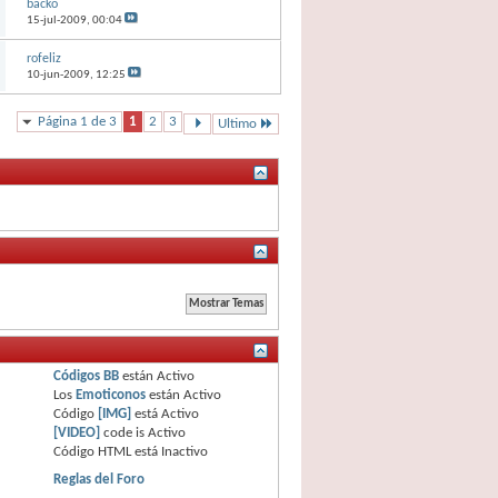
backo
15-jul-2009,
00:04
rofeliz
10-jun-2009,
12:25
Página 1 de 3
1
2
3
Ultimo
Códigos BB
están
Activo
Los
Emoticonos
están
Activo
Código
[IMG]
está
Activo
[VIDEO]
code is
Activo
Código HTML está
Inactivo
Reglas del Foro