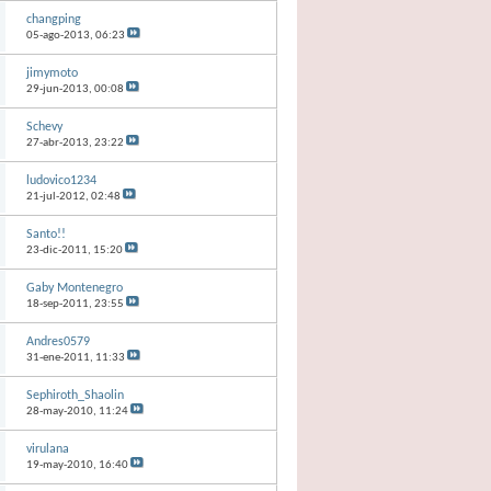
changping
05-ago-2013,
06:23
jimymoto
29-jun-2013,
00:08
Schevy
27-abr-2013,
23:22
ludovico1234
21-jul-2012,
02:48
Santo!!
23-dic-2011,
15:20
Gaby Montenegro
18-sep-2011,
23:55
Andres0579
31-ene-2011,
11:33
Sephiroth_Shaolin
28-may-2010,
11:24
virulana
19-may-2010,
16:40