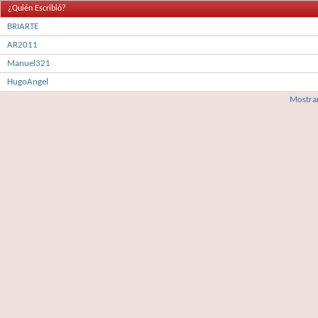
¿Quién Escribió?
BRIARTE
AR2011
Manuel321
HugoAngel
Mostrar