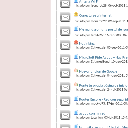
Antena Wi Fi
Iniciado por
leonardo29
, 06-oct-2011 1
Conectarse a internet
Iniciado por
leonardo29
, 09-sep-2011 
Me mandaron una postal del gusa
Iniciado por
fercito92
, 16-feb-2008 04:
Hotlinking
Iniciado por
Catweazle
, 03-sep-2011 0
MicroSoft Pide Ayuda y Hay Pre
Iniciado por
ElJamesBond
, 10-ago-201
Nueva función de Google
Iniciado por
Catweazle
, 04-ago-2011 0
Ponte tu propia página de inicio
Iniciado por
Catweazle
, 24-jul-2011 08
Router Encore - Red con segurid
Iniciado por
mackyb73
, 17-jul-2011 00
ayuda con mi red
Iniciado por
tatunion
, 03-jul-2011 13:4
Hotmail - [A