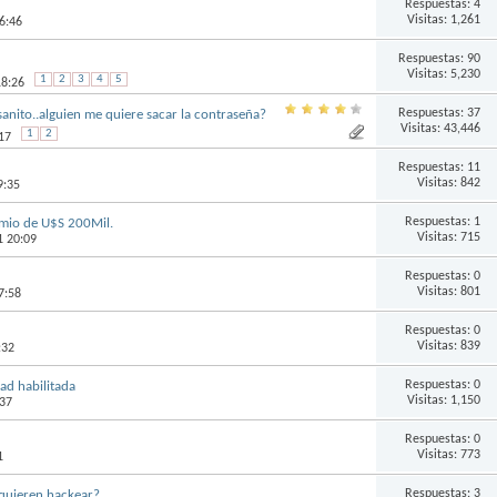
Respuestas:
4
Visitas: 1,261
6:46
Respuestas:
90
Visitas: 5,230
1
2
3
4
5
18:26
Respuestas:
37
nito..alguien me quiere sacar la contraseña?
Visitas: 43,446
1
2
17
Respuestas:
11
Visitas: 842
9:35
Respuestas:
1
mio de U$S 200Mil.
Visitas: 715
1 20:09
Respuestas:
0
Visitas: 801
7:58
Respuestas:
0
Visitas: 839
:32
Respuestas:
0
ad habilitada
Visitas: 1,150
:37
Respuestas:
0
Visitas: 773
1
Respuestas:
3
ccount Alert -]‏ ¿Me quieren hackear?