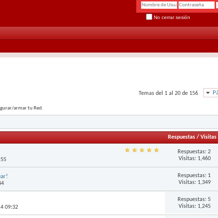
No cerrar sesión
Pá
Temas del 1 al 20 de 156
igurar/armar tu Red.
Respuestas
/
Visitas
Respuestas:
2
Visitas: 1,460
:55
Respuestas:
1
ear!
Visitas: 1,349
44
Respuestas:
5
Visitas: 1,245
14 09:32