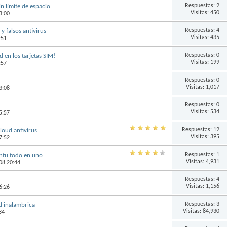
Respuestas:
2
in límite de espacio
Visitas: 450
3:00
Respuestas:
4
y falsos antivirus
Visitas: 435
:51
Respuestas:
0
 en los tarjetas SIM!
Visitas: 199
:57
Respuestas:
0
Visitas: 1,017
3:08
Respuestas:
0
Visitas: 534
5:57
Respuestas:
12
loud antivirus
Visitas: 395
7:52
Respuestas:
1
ntu todo en uno
Visitas: 4,931
08 20:44
Respuestas:
4
Visitas: 1,156
6:26
Respuestas:
3
d inalambrica
Visitas: 84,930
34