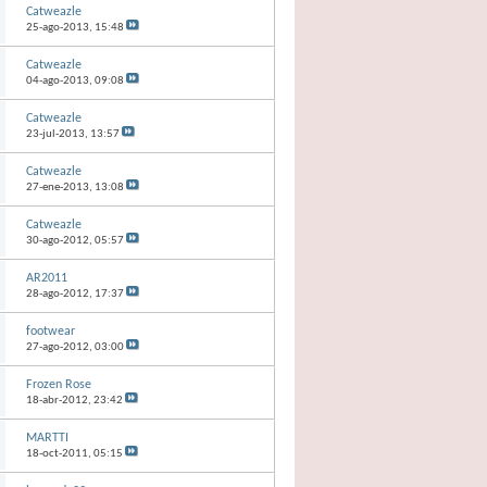
Catweazle
25-ago-2013,
15:48
Catweazle
04-ago-2013,
09:08
Catweazle
23-jul-2013,
13:57
Catweazle
27-ene-2013,
13:08
Catweazle
30-ago-2012,
05:57
AR2011
28-ago-2012,
17:37
footwear
27-ago-2012,
03:00
Frozen Rose
18-abr-2012,
23:42
MARTTI
18-oct-2011,
05:15