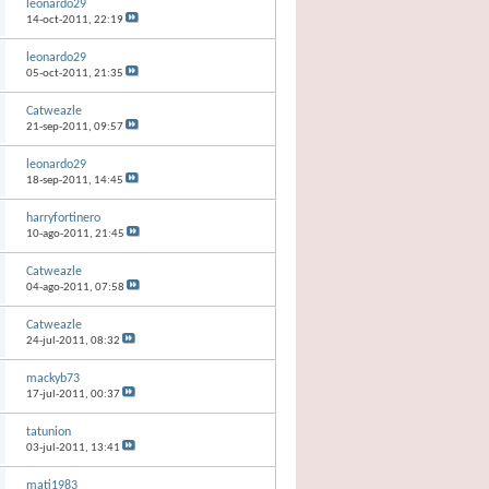
leonardo29
14-oct-2011,
22:19
leonardo29
05-oct-2011,
21:35
Catweazle
21-sep-2011,
09:57
leonardo29
18-sep-2011,
14:45
harryfortinero
10-ago-2011,
21:45
Catweazle
04-ago-2011,
07:58
Catweazle
24-jul-2011,
08:32
mackyb73
17-jul-2011,
00:37
tatunion
03-jul-2011,
13:41
mati1983