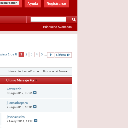
Ayuda
Registrarse
Búsqueda Avanzada
gina 1 de 8
1
2
3
4
5
...
Ultimo
Herramientas de Foro
Buscar en el Foro
Ultimo Mensaje Por
Catweazle
30-ago-2012,
05:46
juancarlospaco
25-ago-2010,
18:31
javohavuelto
21-may-2014,
11:08