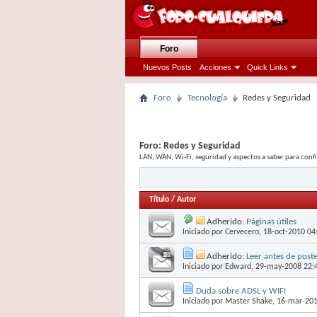
Foro
Nuevos Posts
Acciones
Quick Links
Foro
Tecnología
Redes y Seguridad
Foro:
Redes y Seguridad
LAN, WAN, Wi-Fi, seguridad y aspectos a saber para conf
Título
/
Autor
Adherido:
Páginas útiles
Iniciado por
Cervecero
, 18-oct-2010 04
Adherido:
Leer antes de post
Iniciado por
Edward
, 29-may-2008 22:
Duda sobre ADSL y WIFI
Iniciado por
Master Shake
, 16-mar-20