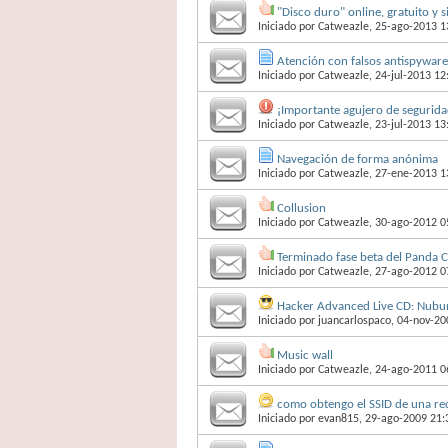
"Disco duro" online, gratuito y s
Iniciado por
Catweazle
, 25-ago-2013 1
Atención con falsos antispyware 
Iniciado por
Catweazle
, 24-jul-2013 12
¡Importante agujero de seguridad
Iniciado por
Catweazle
, 23-jul-2013 13
Navegación de forma anónima
Iniciado por
Catweazle
, 27-ene-2013 1
Collusion
Iniciado por
Catweazle
, 30-ago-2012 0
Terminado fase beta del Panda C
Iniciado por
Catweazle
, 27-ago-2012 0
Hacker Advanced Live CD: Nubu
Iniciado por
juancarlospaco
, 04-nov-20
Music wall
Iniciado por
Catweazle
, 24-ago-2011 0
como obtengo el SSID de una re
Iniciado por
evan815
, 29-ago-2009 21: