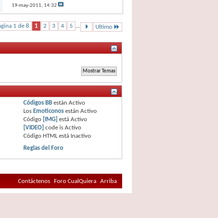
19-may-2011,
14:32
gina 1 de 8
1
2
3
4
5
...
Ultimo
Códigos BB
están
Activo
Los
Emoticonos
están
Activo
Código
[IMG]
está
Activo
[VIDEO]
code is
Activo
Código HTML está
Inactivo
Reglas del Foro
Contáctenos
Foro CualQuiera
Arriba