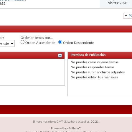
Visitas: 2,231
3:52
Pá
or:
Ordenar temas por...
Orden Ascendente
Orden Descendente
Permisos de Publicación
No puedes
crear nuevos temas
No puedes
responder temas
No puedes
subir archivos adjuntos
No puedes
editar tus mensajes
El huso horario es GMT -2. La hora actual es:
20:21
.
Powered by vBulletin™