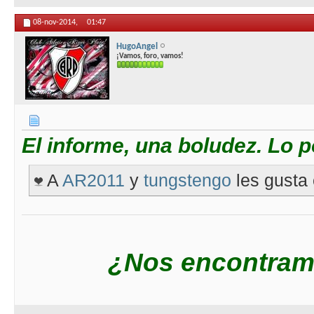
08-nov-2014,
01:47
HugoAngel
¡Vamos, foro, vamos!
El informe, una boludez. Lo po
A
AR2011
y
tungstengo
les gusta 
¿Nos encontram