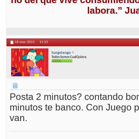
labora.” J
16-mar-2015,
11:33
tungstengo
Todos Somos CualQuiera
Posta 2 minutos? contando bo
minutos te banco. Con Juego p
van.