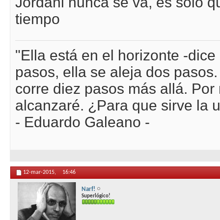
Jordani nunca se va, es solo qu
tiempo
"Ella está en el horizonte -dic
pasos, ella se aleja dos pasos
corre diez pasos más allá. Po
alcanzaré. ¿Para que sirve la u
- Eduardo Galeano -
12-mar-2015,
16:46
Narf!
Superlógico!