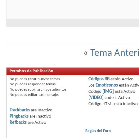
«
Tema Anteri
Permisos de Publicación
No puedes
crear nuevos temas
Códigos BB
están
Activo
No puedes
responder temas
Los
Emoticonos
están
Acti
No puedes
subir archivos adjuntos
Código
[IMG]
está
Activo
No puedes
editar tus mensajes
[VIDEO]
code is
Activo
Código HTML está
Inactivo
Trackbacks
are
Inactivo
Pingbacks
are
Inactivo
Refbacks
are
Activo
Reglas del Foro