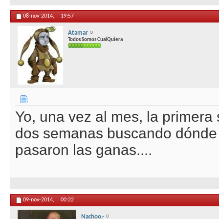
08-nov-2014,
19:57
Atamar
Todos Somos CualQuiera
Yo, una vez al mes, la primera
dos semanas buscando dónde s
pasaron las ganas....
09-nov-2014,
00:22
Nachoo.-