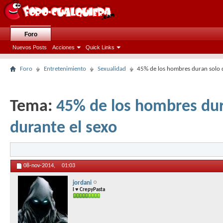
Foro
Nuevos Posts
Acciones
Quick Links
Foro
Entretenimiento
Sexualidad
45% de los hombres duran solo 
Tema:
45% de los hombres dur
durante el sexo
08-nov-2014,
01:03
jordani
I ♥ CrepyPasta