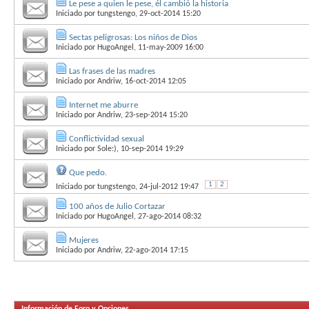
Le pese a quien le pese, él cambió la historia
Iniciado por
tungstengo
, 29-oct-2014 15:20
Sectas peligrosas: Los niños de Dios
Iniciado por
HugoAngel
, 11-may-2009 16:00
Las frases de las madres
Iniciado por
Andriw
, 16-oct-2014 12:05
Internet me aburre
Iniciado por
Andriw
, 23-sep-2014 15:20
Conflictividad sexual
Iniciado por
Sole:)
, 10-sep-2014 19:29
Que pedo.
1
2
Iniciado por
tungstengo
, 24-jul-2012 19:47
100 años de Julio Cortazar
Iniciado por
HugoAngel
, 27-ago-2014 08:32
Mujeres
Iniciado por
Andriw
, 22-ago-2014 17:15
Información de Foro y Opciones