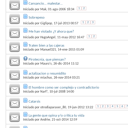
Cansancio... malestar...
1
2
Iniciado por
Mak
, 01-ago-2006 18:34
Sobrepeso
1
2
3
Iniciado por
Giglipop
, 17-jul-2013 00:57
Me han violado ¿Y ahora que?
1
2
Iniciado por
HugoAngel
, 11-may-2012 16:47
Traten bien a las cajeras
Iniciado por
Manuel321
, 14-ene-2015 01:09
Pirotecnia, que piensan?
Iniciado por
Mauro's
, 26-dic-2014 11:12
actalizacion y resumidito
Iniciado por
miachus
, 26-nov-2014 03:21
El hombre como ser complejo y contradictorio
Iniciado por
Narf!
, 10-jul-2008 14:00
Catarsis
1
2
3
4
5
6
7
Iniciado por
otrodiaparaser_80
, 19-jun-2012 13:22
La gente que opina y/o critica tu vida
Iniciado por
Andriw
, 21-oct-2014 12:59