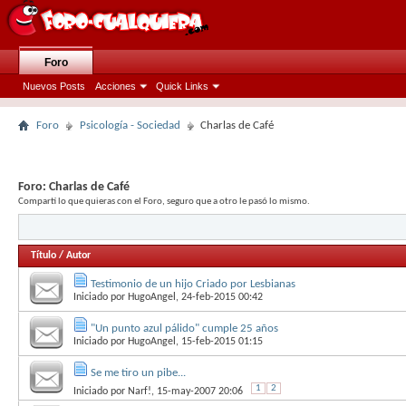
Foro
Nuevos Posts
Acciones
Quick Links
Foro
Psicología - Sociedad
Charlas de Café
Foro:
Charlas de Café
Compartí lo que quieras con el Foro, seguro que a otro le pasó lo mismo.
Título
/
Autor
Testimonio de un hijo Criado por Lesbianas
Iniciado por
HugoAngel
, 24-feb-2015 00:42
"Un punto azul pálido" cumple 25 años
Iniciado por
HugoAngel
, 15-feb-2015 01:15
Se me tiro un pibe...
1
2
Iniciado por
Narf!
, 15-may-2007 20:06