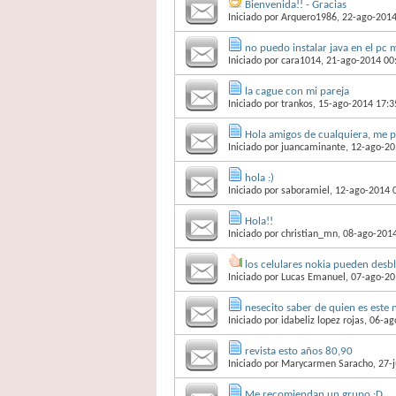
Bienvenida!! - Gracias
Iniciado por
Arquero1986
, 22-ago-201
no puedo instalar java en el pc
Iniciado por
cara1014
, 21-ago-2014 00
la cague con mi pareja
Iniciado por
trankos
, 15-ago-2014 17:3
Hola amigos de cualquiera, me 
Iniciado por
juancaminante
, 12-ago-20
hola :)
Iniciado por
saboramiel
, 12-ago-2014 
Hola!!
Iniciado por
christian_mn
, 08-ago-201
los celulares nokia pueden desb
Iniciado por
Lucas Emanuel
, 07-ago-20
nesecito saber de quien es este
Iniciado por
idabeliz lopez rojas
, 06-a
revista esto años 80,90
Iniciado por
Marycarmen Saracho
, 27-
Me recomiendan un grupo :D