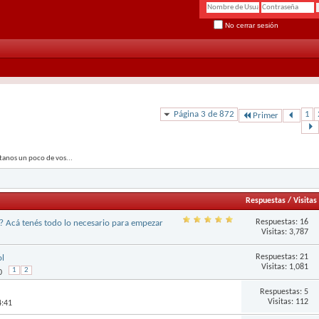
No cerrar sesión
Página 3 de 872
1
Primer
ntanos un poco de vos...
Respuestas
/
Visitas
Respuestas:
16
? Acá tenés todo lo necesario para empezar
Visitas: 3,787
Respuestas:
21
ol
Visitas: 1,081
1
2
0
Respuestas:
5
Visitas: 112
4:41