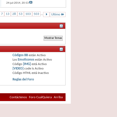
24-jul-2014,
20:53
7
13
28
53
103
503
...
Ultimo
Códigos BB
están
Activo
Los
Emoticonos
están
Activo
Código
[IMG]
está
Activo
[VIDEO]
code is
Activo
Código HTML está
Inactivo
Reglas del Foro
Contáctenos
Foro CualQuiera
Arriba