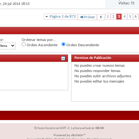
Visitas: 72
z
, 24-jul-2014 18:53
Página 3 de 872
1
2
3
4
5
6
Primer
or:
Ordenar temas por...
Orden Ascendente
Orden Descendente
Permisos de Publicación
No puedes
crear nuevos temas
No puedes
responder temas
No puedes
subir archivos adjuntos
No puedes
editar tus mensajes
El huso horario es GMT -2. La hora actual es:
08:04
.
Powered by vBulletin™