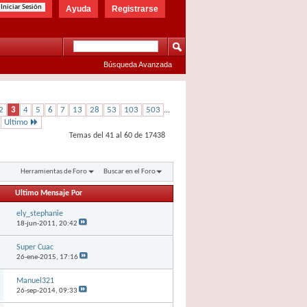
Ayuda
Registrarse
Búsqueda Avanzada
2
3
4
5
6
7
13
28
53
103
503
...
Ultimo
Temas del 41 al 60 de 17438
Herramientas de Foro
Buscar en el Foro
Ultimo Mensaje Por
ely_stephanie
18-jun-2011,
20:42
Super Cuac
26-ene-2015,
17:16
Manuel321
26-sep-2014,
09:33