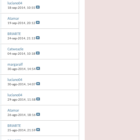
luciano04
18-sep-2014,
10:55
Atamar
19-sep-2014,
20:12
BRIARTE
24-sep-2014,
21:13
Catweazle
04-sep-2014,
10:18
margaralf
30-ago-2014,
14:54
luciano04
30-ago-2014,
14:07
luciano04
29-ago-2014,
11:58
Atamar
26-ago-2014,
18:16
BRIARTE
25-ago-2014,
21:59