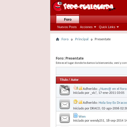
Foro
Nuevos Posts
Acciones
Quick Links
Foro
Principal
Presentate
Foro:
Presentate
Este es el lugar donde te damos la bienvenida, vení y co
Título
/
Autor
Adherido:
¿Nuev@ en el foro
Iniciado por
_vic!
, 17-ene-2011 03:05
Adherido:
Hola Soy Ex Draco
Iniciado por
DRACO
, 02-ago-2006 02:3
Wen
Iniciado por
wendy251
, 18-sep-2014 1