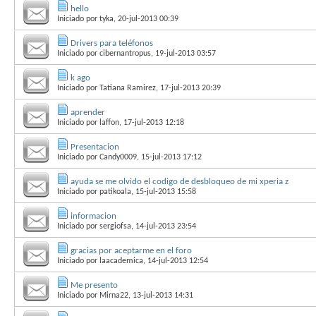
hello
Iniciado por
tyka
, 20-jul-2013 00:39
Drivers para teléfonos
Iniciado por
cibernantropus
, 19-jul-2013 03:57
k ago
Iniciado por
Tatiana Ramirez
, 17-jul-2013 20:39
aprender
Iniciado por
laffon
, 17-jul-2013 12:18
Presentacion
Iniciado por
Candy0009
, 15-jul-2013 17:12
ayuda se me olvido el codigo de desbloqueo de mi xperia z
Iniciado por
patikoala
, 15-jul-2013 15:58
informacion
Iniciado por
sergiofsa
, 14-jul-2013 23:54
gracias por aceptarme en el foro
Iniciado por
laacademica
, 14-jul-2013 12:54
Me presento
Iniciado por
Mirna22
, 13-jul-2013 14:31