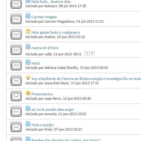
Hola hola....buenos dias
Iniciado por
betourcr
, 08-jul-2013 17:18
Carmen Magda
Iniciado por
Carmen Magdalena
, 01-jul-2013 11:21
Hola gente linda y cualquiera
Iniciado por
Andriw
, 24-jun-2013 02:12
nueva en el foro
1
2
Iniciado por
sabb
, 21-jun-2013 18:21
Hola!
Iniciado por
Adriana Isabel Bonilla
, 19-jun-2013 00:43
Soy estudiante de Ciencia en Biotecnología e investigación en todas
Iniciado por
Jeyny Red Jhons
, 15-jun-2013 17:31
Presentacion
Iniciado por
napo fierro
, 12-jun-2013 00:40
a2 no lo puedo descargar
Iniciado por
esmerly
, 11-jun-2013 22:05
Hola a tod@s
Iniciado por
Elviyi
, 07-jun-2013 03:21
Pueden dar de baja mi cuenta, por favor?