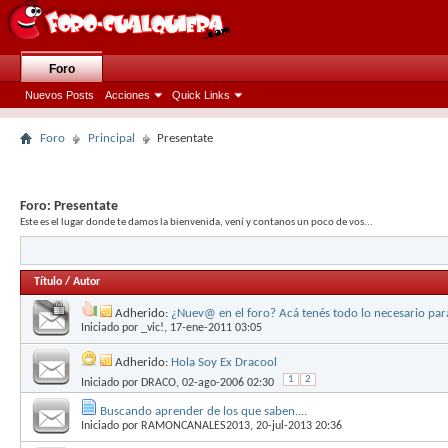
Foro
Nuevos Posts
Acciones
Quick Links
Foro
Principal
Presentate
Foro:
Presentate
Este es el lugar donde te damos la bienvenida, vení y contanos un poco de vos...
Título
/
Autor
Adherido:
¿Nuev@ en el foro? Acá tenés todo lo necesario pa
Iniciado por
_vic!
, 17-ene-2011 03:05
Adherido:
Hola Soy Ex Dracool
1
2
Iniciado por
DRACO
, 02-ago-2006 02:30
Buscando aprender de los que saben....
Iniciado por
RAMONCANALES2013
, 20-jul-2013 20:36