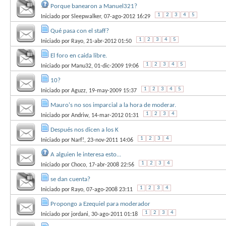
Porque banearon a Manuel321?
1
2
3
4
5
Iniciado por
Sleepwalker
, 07-ago-2012 16:29
Qué pasa con el staff?
1
2
3
4
5
Iniciado por
Rayo
, 21-abr-2012 01:50
El foro en caida libre.
1
2
3
4
5
Iniciado por
Manu32
, 01-dic-2009 19:06
10?
1
2
3
4
5
Iniciado por
Aguzz
, 19-may-2009 15:37
Mauro's no sos imparcial a la hora de moderar.
1
2
3
4
Iniciado por
Andriw
, 14-mar-2012 01:31
Después nos dicen a los K
1
2
3
4
Iniciado por
Narf!
, 23-nov-2011 14:06
A alguien le interesa esto...
1
2
3
4
Iniciado por
Choco
, 17-abr-2008 22:56
se dan cuenta?
1
2
3
4
Iniciado por
Rayo
, 07-ago-2008 23:11
Propongo a Ezequiel para moderador
1
2
3
4
Iniciado por
jordani
, 30-ago-2011 01:18