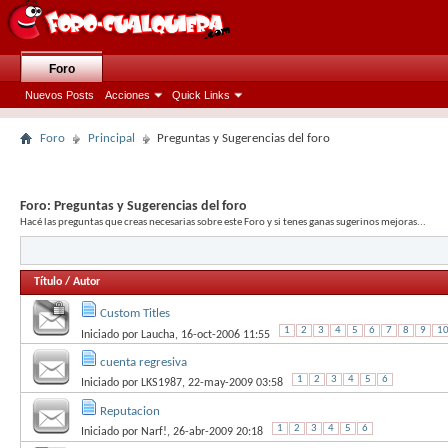
Foro
Nuevos Posts
Acciones
Quick Links
Foro
Principal
Preguntas y Sugerencias del foro
Foro:
Preguntas y Sugerencias del foro
Hacé las preguntas que creas necesarias sobre este Foro y si tenes ganas sugerinos mejoras...
Título
/
Autor
Custom Titles
1
2
3
4
5
6
7
8
9
1
Iniciado por
Laucha
, 16-oct-2006 11:55
cuenta regresiva
1
2
3
4
5
6
Iniciado por
LKS1987
, 22-may-2009 03:58
Reputacion
1
2
3
4
5
6
Iniciado por
Narf!
, 26-abr-2009 20:18