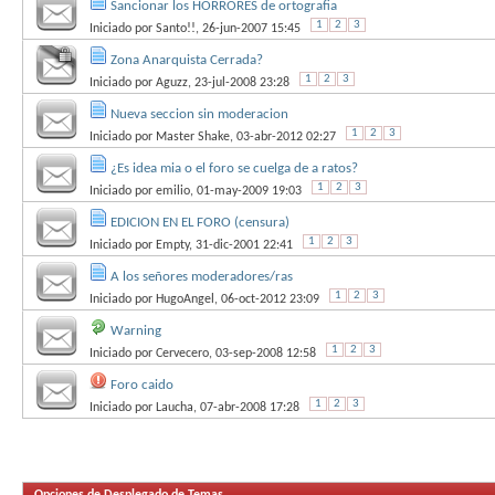
Sancionar los HORRORES de ortografia
1
2
3
Iniciado por
Santo!!
, 26-jun-2007 15:45
Zona Anarquista Cerrada?
1
2
3
Iniciado por
Aguzz
, 23-jul-2008 23:28
Nueva seccion sin moderacion
1
2
3
Iniciado por
Master Shake
, 03-abr-2012 02:27
¿Es idea mia o el foro se cuelga de a ratos?
1
2
3
Iniciado por
emilio
, 01-may-2009 19:03
EDICION EN EL FORO (censura)
1
2
3
Iniciado por
Empty
, 31-dic-2001 22:41
A los señores moderadores/ras
1
2
3
Iniciado por
HugoAngel
, 06-oct-2012 23:09
Warning
1
2
3
Iniciado por
Cervecero
, 03-sep-2008 12:58
Foro caido
1
2
3
Iniciado por
Laucha
, 07-abr-2008 17:28
Opciones de Desplegado de Temas