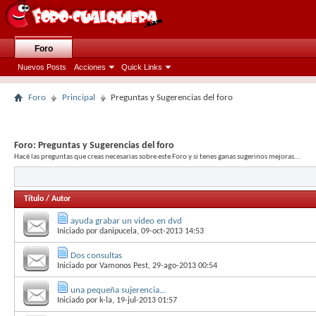
Foro
Nuevos Posts
Acciones
Quick Links
Foro
Principal
Preguntas y Sugerencias del foro
Foro:
Preguntas y Sugerencias del foro
Hacé las preguntas que creas necesarias sobre este Foro y si tenes ganas sugerinos mejoras...
Título
/
Autor
ayuda grabar un video en dvd
Iniciado por
danipucela
, 09-oct-2013 14:53
Dos consultas
Iniciado por
Vamonos Pest
, 29-ago-2013 00:54
una pequeña sujerencia...
Iniciado por
k-la
, 19-jul-2013 01:57