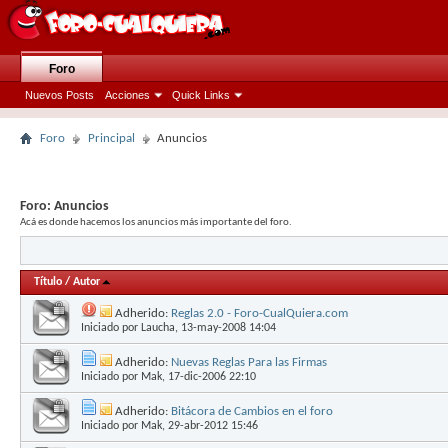
Foro
Nuevos Posts
Acciones
Quick Links
Foro
Principal
Anuncios
Foro:
Anuncios
Acá es donde hacemos los anuncios más importante del foro.
Título
/
Autor
Adherido:
Reglas 2.0 - Foro-CualQuiera.com
Iniciado por
Laucha
, 13-may-2008 14:04
Adherido:
Nuevas Reglas Para las Firmas
Iniciado por
Mak
, 17-dic-2006 22:10
Adherido:
Bitácora de Cambios en el foro
Iniciado por
Mak
, 29-abr-2012 15:46