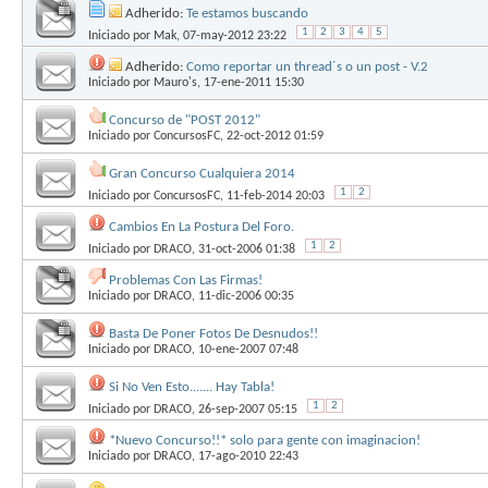
Adherido:
Te estamos buscando
1
2
3
4
5
Iniciado por
Mak
, 07-may-2012 23:22
Adherido:
Como reportar un thread´s o un post - V.2
Iniciado por
Mauro's
, 17-ene-2011 15:30
Concurso de "POST 2012"
Iniciado por
ConcursosFC
, 22-oct-2012 01:59
Gran Concurso Cualquiera 2014
1
2
Iniciado por
ConcursosFC
, 11-feb-2014 20:03
Cambios En La Postura Del Foro.
1
2
Iniciado por
DRACO
, 31-oct-2006 01:38
Problemas Con Las Firmas!
Iniciado por
DRACO
, 11-dic-2006 00:35
Basta De Poner Fotos De Desnudos!!
Iniciado por
DRACO
, 10-ene-2007 07:48
Si No Ven Esto....... Hay Tabla!
1
2
Iniciado por
DRACO
, 26-sep-2007 05:15
*Nuevo Concurso!!* solo para gente con imaginacion!
Iniciado por
DRACO
, 17-ago-2010 22:43