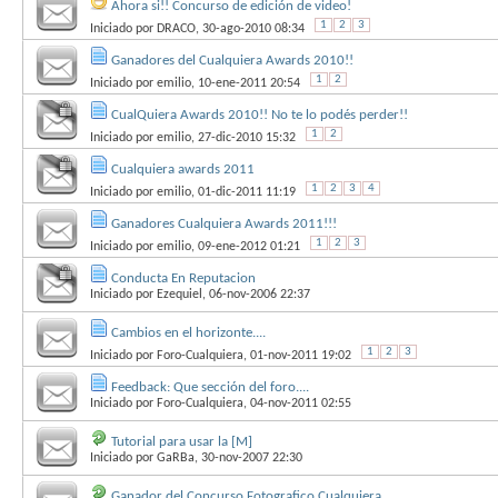
Ahora si!! Concurso de edición de video!
1
2
3
Iniciado por
DRACO
, 30-ago-2010 08:34
Ganadores del Cualquiera Awards 2010!!
1
2
Iniciado por
emilio
, 10-ene-2011 20:54
CualQuiera Awards 2010!! No te lo podés perder!!
1
2
Iniciado por
emilio
, 27-dic-2010 15:32
Cualquiera awards 2011
1
2
3
4
Iniciado por
emilio
, 01-dic-2011 11:19
Ganadores Cualquiera Awards 2011!!!
1
2
3
Iniciado por
emilio
, 09-ene-2012 01:21
Conducta En Reputacion
Iniciado por
Ezequiel
, 06-nov-2006 22:37
Cambios en el horizonte....
1
2
3
Iniciado por
Foro-Cualquiera
, 01-nov-2011 19:02
Feedback: Que sección del foro....
Iniciado por
Foro-Cualquiera
, 04-nov-2011 02:55
Tutorial para usar la [M]
Iniciado por
GaRBa
, 30-nov-2007 22:30
Ganador del Concurso Fotografico Cualquiera