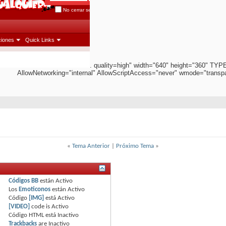
. quality=high" width="640" height="360" TYP
AllowNetworking="internal" AllowScriptAccess="never" wmode="transp
«
Tema Anterior
|
Próximo Tema
»
Códigos BB
están
Activo
Los
Emoticonos
están
Activo
Código
[IMG]
está
Activo
[VIDEO]
code is
Activo
Código HTML está
Inactivo
Trackbacks
are
Inactivo