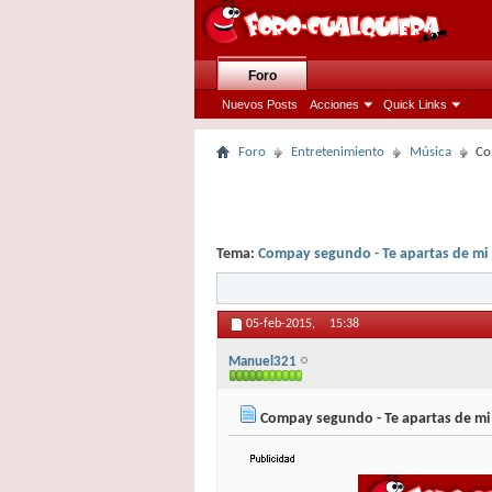
Foro
Nuevos Posts
Acciones
Quick Links
Foro
Entretenimiento
Música
Co
Tema:
Compay segundo - Te apartas de mi
05-feb-2015,
15:38
Manuel321
Compay segundo - Te apartas de mi