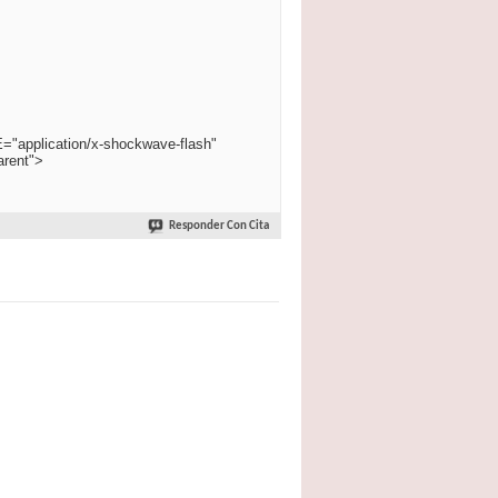
E="application/x-shockwave-flash"
arent">
Responder Con Cita