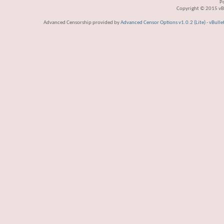
P
Copyright © 2015 vBul
Advanced Censorship provided by
Advanced Censor Options v1.0.2 (Lite)
-
vBulle