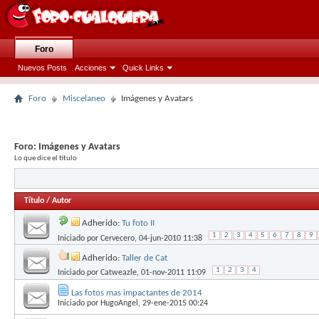
Foro
Nuevos Posts
Acciones
Quick Links
Foro
Miscelaneo
Imágenes y Avatars
Foro:
Imágenes y Avatars
Lo que dice el título
Título
/
Autor
Adherido:
Tu foto II
1
2
3
4
5
6
7
8
9
Iniciado por
Cervecero
, 04-jun-2010 11:38
Adherido:
Taller de Cat
1
2
3
4
Iniciado por
Catweazle
, 01-nov-2011 11:09
Las fotos mas impactantes de 2014
Iniciado por
HugoAngel
, 29-ene-2015 00:24