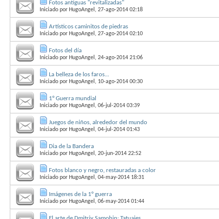
Fotos antiguas "revitalizadas"
Iniciado por
HugoAngel
, 27-ago-2014 02:18
Artísticos caminitos de piedras
Iniciado por
HugoAngel
, 27-ago-2014 02:10
Fotos del día
Iniciado por
HugoAngel
, 24-ago-2014 21:06
La belleza de los faros...
Iniciado por
HugoAngel
, 10-ago-2014 00:30
1° Guerra mundial
Iniciado por
HugoAngel
, 06-jul-2014 03:39
Juegos de niños, alrededor del mundo
Iniciado por
HugoAngel
, 04-jul-2014 01:43
Dia de la Bandera
Iniciado por
HugoAngel
, 20-jun-2014 22:52
Fotos blanco y negro, restauradas a color
Iniciado por
HugoAngel
, 04-may-2014 18:31
Imágenes de la 1° guerra
Iniciado por
HugoAngel
, 06-may-2014 01:44
El arte de Dmitriy Samohin: Tatuajes